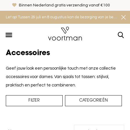
Binnen Nederland gratis verzending vanaf €100
Let op! Tussen 29 juli en 8 augustus kan de bezorging van je bestelling iets langer duren. Houd rekening met een levertijd van 2 tot 4 werkdagen.
Accessoires
Geef jouw look een persoonlijke touch met onze collectie
accessoires voor dames. Van sjaals tot tassen: stijlvol,
praktisch en perfect te combineren.
FILTER
CATEGORIEËN