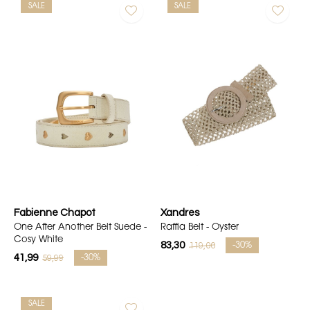
SALE
SALE
Fabienne Chapot
Xandres
One After Another Belt Suede -
Raffia Belt - Oyster
Cosy White
83,30
119,00
-30%
41,99
59,99
-30%
SALE