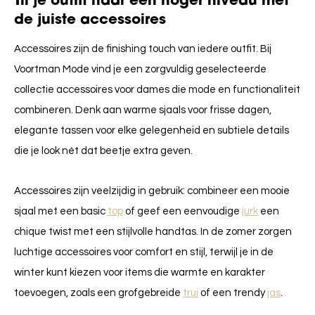
Til je outfit naar een hoger niveau met
de juiste accessoires
Accessoires zijn de finishing touch van iedere outfit. Bij
Voortman Mode vind je een zorgvuldig geselecteerde
collectie accessoires voor dames die mode en functionaliteit
combineren. Denk aan warme sjaals voor frisse dagen,
elegante tassen voor elke gelegenheid en subtiele details
die je look nét dat beetje extra geven.
Accessoires zijn veelzijdig in gebruik: combineer een mooie
sjaal met een basic
top
of geef een eenvoudige
jurk
een
chique twist met een stijlvolle handtas. In de zomer zorgen
luchtige accessoires voor comfort en stijl, terwijl je in de
winter kunt kiezen voor items die warmte en karakter
toevoegen, zoals een grofgebreide
trui
of een trendy
jas
.