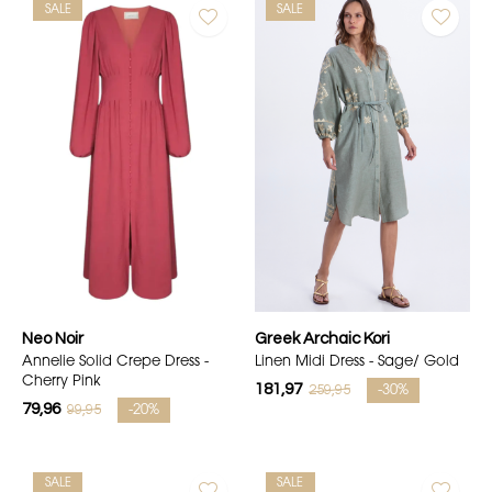
SALE
SALE
Neo Noir
Greek Archaic Kori
Annelie Solid Crepe Dress -
Linen Midi Dress - Sage/ Gold
Cherry Pink
181,97
259,95
-30%
79,96
99,95
-20%
SALE
SALE