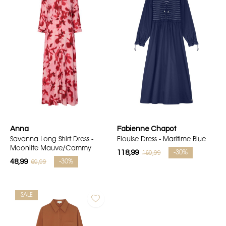
Anna
Fabienne Chapot
Savanna Long Shirt Dress -
Elouise Dress - Maritime Blue
Moonlite Mauve/Cammy
118,99
169,99
-30%
48,99
69,99
-30%
SALE