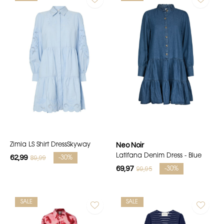
Zimia LS Shirt DressSkyway
Neo Noir
Latifana Denim Dress - Blue
62,99
89,99
-30%
69,97
99,95
-30%
SALE
SALE