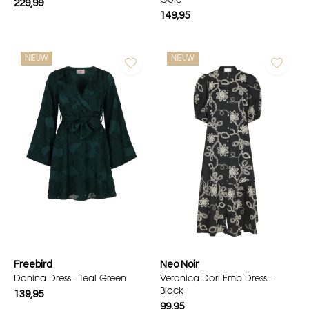
Gold
229,99
149,95
NIEUW
NIEUW
Freebird
Neo Noir
Danina Dress - Teal Green
Veronica Dori Emb Dress -
Black
139,95
99,95