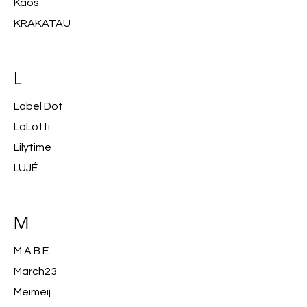
Kaos
KRAKATAU
L
Label Dot
LaLotti
Lilytime
LUJÉ
M
M.A.B.E.
March23
Meimeij