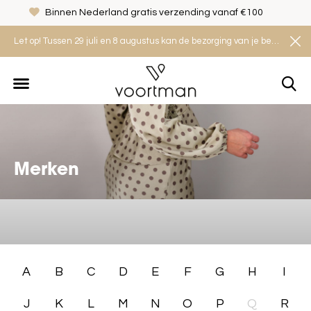
Binnen Nederland gratis verzending vanaf €100
Let op! Tussen 29 juli en 8 augustus kan de bezorging van je bestelling iets langer duren. Houd rekening met een levertijd van 2 tot 4 werkdagen.
Merken
A
B
C
D
E
F
G
H
I
J
K
L
M
N
O
P
Q
R