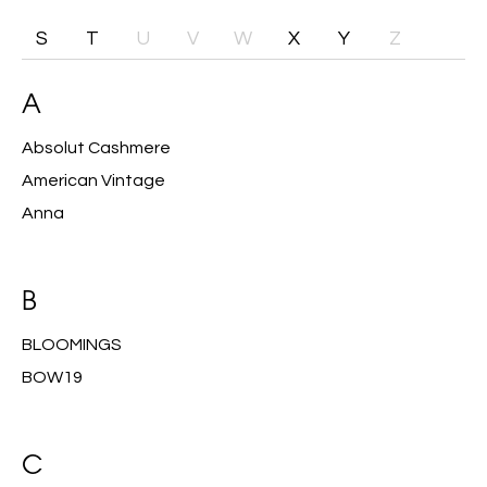
S
T
U
V
W
X
Y
Z
A
Absolut Cashmere
American Vintage
Anna
B
BLOOMINGS
BOW19
C