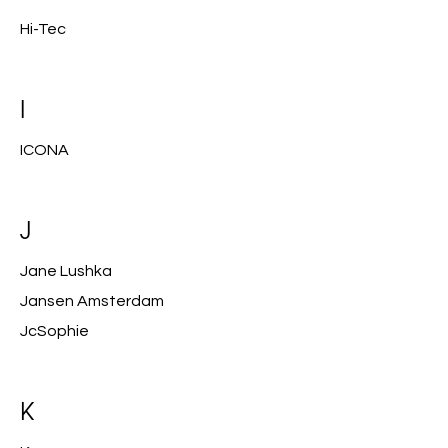
Hi-Tec
I
ICONA
J
Jane Lushka
Jansen Amsterdam
JcSophie
K