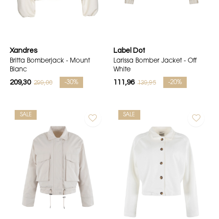
Xandres
Label Dot
Britta Bomberjack - Mount
Larissa Bomber Jacket - Off
Blanc
White
209,30
111,96
299,00
139,95
-30%
-20%
SALE
SALE