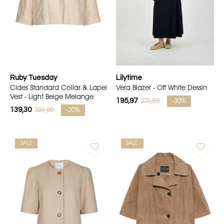
Ruby Tuesday
Lilytime
Cides Standard Collar & Lapel
Vera Blazer - Off White Dessin
Vest - Light Beige Melange
195,97
279,95
-30%
139,30
199,00
-30%
SALE
SALE