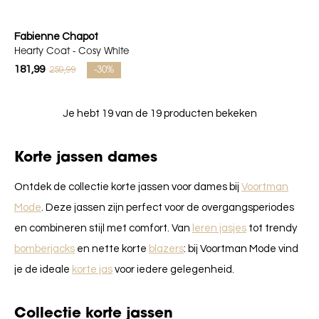
Fabienne Chapot
Hearty Coat - Cosy White
181,99
259,99
-30%
Je hebt 19 van de 19 producten bekeken
Korte jassen dames
Ontdek de collectie korte jassen voor dames bij
Voortman
Mode
. Deze jassen zijn perfect voor de overgangsperiodes
en combineren stijl met comfort. Van
leren jasjes
tot trendy
bomberjacks
en nette korte
blazers
: bij Voortman Mode vind
je de ideale
korte jas
voor iedere gelegenheid.
Collectie korte jassen