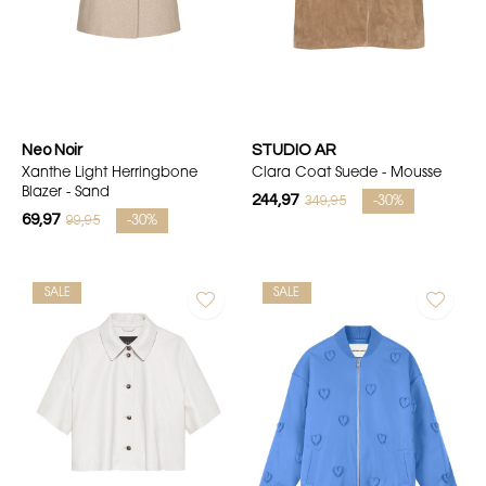
Neo Noir
STUDIO AR
Xanthe Light Herringbone
Clara Coat Suede - Mousse
Blazer - Sand
244,97
349,95
-30%
69,97
99,95
-30%
SALE
SALE