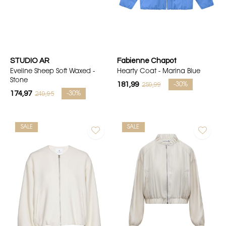
STUDIO AR
Fabienne Chapot
Eveline Sheep Soft Waxed -
Hearty Coat - Marina Blue
Stone
181,99
259,99
-30%
174,97
249,95
-30%
SALE
SALE