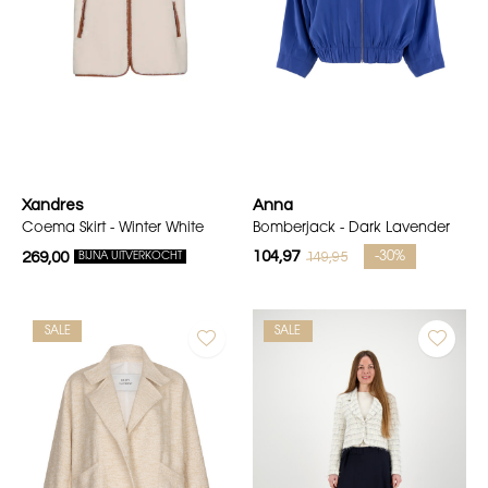
Xandres
Anna
Coema Skirt - Winter White
Bomberjack - Dark Lavender
104,97
149,95
269,00
-30%
BIJNA UITVERKOCHT
SALE
SALE