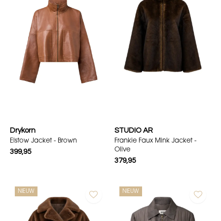
Drykorn
STUDIO AR
Elstow Jacket - Brown
Frankie Faux Mink Jacket -
Olive
399,95
379,95
NIEUW
NIEUW