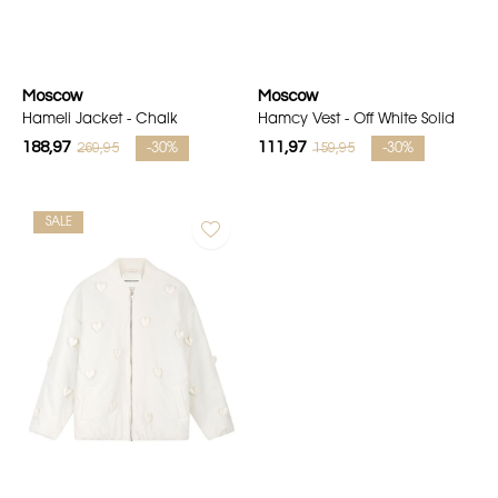
Moscow
Moscow
Hameli Jacket - Chalk
Hamcy Vest - Off White Solid
188,97
111,97
269,95
159,95
-30%
-30%
SALE