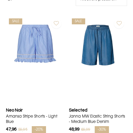
SALE
SALE
Neo Noir
Selected
Amansa Stripe Shorts - Light
Janna MW Elastic String Shorts
Blue
- Medium Blue Denim
47,96
48,99
59,95
69,99
-20%
-30%