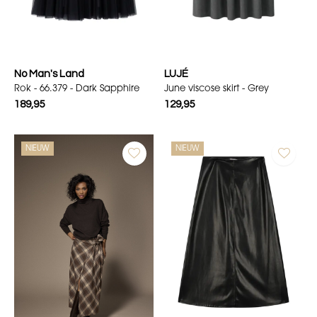
No Man's Land
LUJÉ
Rok - 66.379 - Dark Sapphire
June viscose skirt - Grey
189,95
129,95
NIEUW
NIEUW