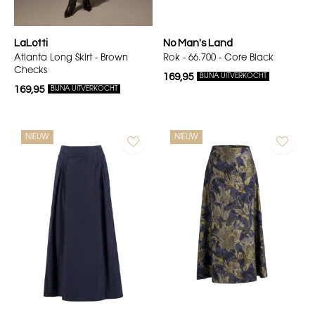
LaLotti
No Man's Land
Atlanta Long Skirt - Brown
Rok - 66.700 - Core Black
Checks
169,95
BIJNA UITVERKOCHT
169,95
BIJNA UITVERKOCHT
NIEUW
NIEUW