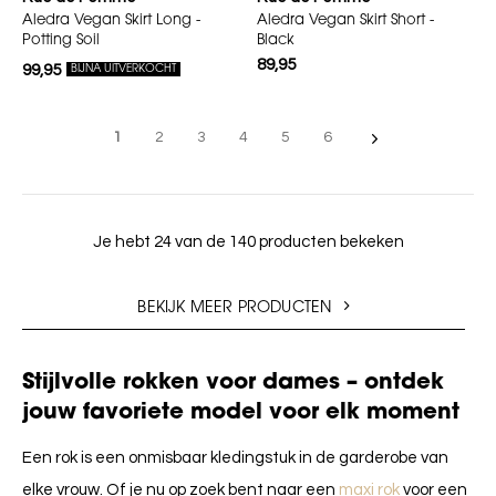
Aledra Vegan Skirt Long -
Aledra Vegan Skirt Short -
Potting Soil
Black
89,95
99,95
BIJNA UITVERKOCHT
1
2
3
4
5
6
Je hebt 24 van de 140 producten bekeken
BEKIJK MEER PRODUCTEN
Stijlvolle rokken voor dames – ontdek
jouw favoriete model voor elk moment
Een rok is een onmisbaar kledingstuk in de garderobe van
elke vrouw. Of je nu op zoek bent naar een
maxi rok
voor een