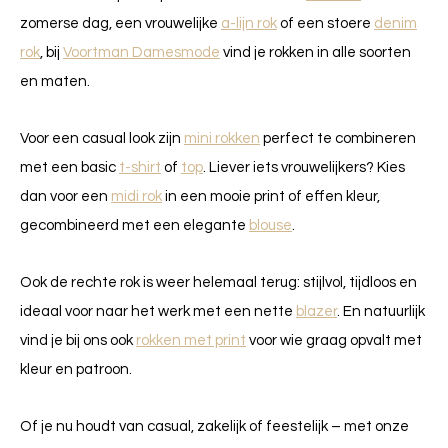
zomerse dag, een vrouwelijke
a-lijn rok
of een stoere
denim
rok
, bij
Voortman Damesmode
vind je rokken in alle soorten
en maten.
Voor een casual look zijn
mini rokken
perfect te combineren
met een basic
t-shirt
of
top
. Liever iets vrouwelijkers? Kies
dan voor een
midi rok
in een mooie print of effen kleur,
gecombineerd met een elegante
blouse
.
Ook de rechte rok is weer helemaal terug: stijlvol, tijdloos en
ideaal voor naar het werk met een nette
blazer
. En natuurlijk
vind je bij ons ook
rokken met print
voor wie graag opvalt met
kleur en patroon.
Of je nu houdt van casual, zakelijk of feestelijk – met onze