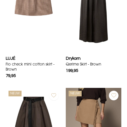
LUJÉ
Drykorn
Fio check mini cotton skirt -
Qerime Skirt - Brown
Brown
199,95
79,95
NIEUW
NIEUW