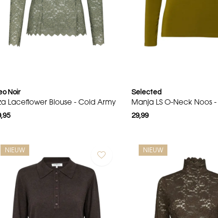
o Noir
Selected
iza Laceflower Blouse - Cold Army
Manja LS O-Neck Noos - 
,95
29,99
NIEUW
NIEUW