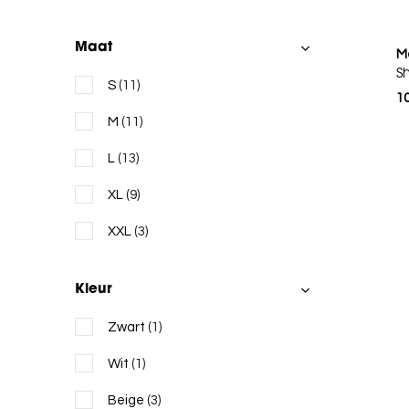
Maat
M
Sh
S
(11)
1
M
(11)
L
(13)
XL
(9)
XXL
(3)
Kleur
Zwart
(1)
Wit
(1)
Beige
(3)