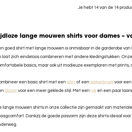
Je hebt 14 van de 14 prod
ijdloze lange mouwen shirts voor dames – va
n goed shirt met lange mouwen is onmisbaar in de garderobe van i
 laat zich eindeloos combineren met andere kledingstukken. Onze 
mfortabele basics, maar ook uit modieuze exemplaren met prints, de
ombineer een basic shirt met een
gilet
of een
spijkerbroek
voor een 
en
blazer
voor een meer geklede stijl. Met een
rok
en een paar laarsj
 lange mouwen shirts in onze collectie zijn gemaakt van materiale
aagcomfort. Dankzij de goede pasvorm zijn deze shirts ideaal voor da
nderweg.