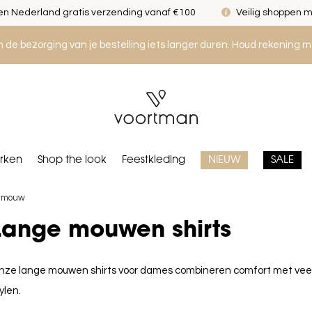
n Nederland gratis verzending vanaf €100
Veilig shoppen m
an de bezorging van je bestelling iets langer duren. Houd rekening m
rken
Shop the look
Feestkleding
NIEUW
SALE
e mouw
Lange mouwen shirts
nze lange mouwen shirts voor dames combineren comfort met veelzi
ylen.