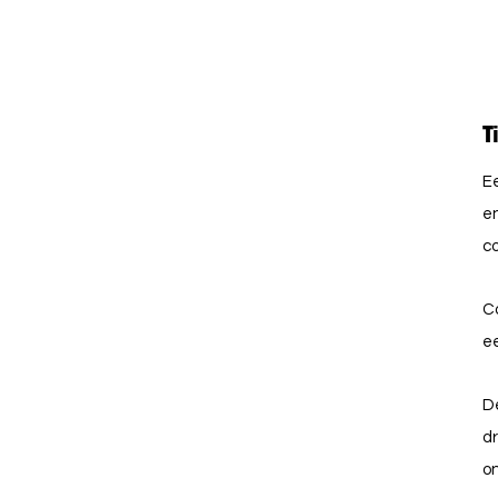
T
Ee
en
co
C
e
De
dr
o