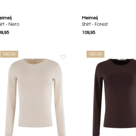
eimeij
Meimeij
irt - Nero
Shirt - Forest
09,95
109,95
NIEUW
NIEUW