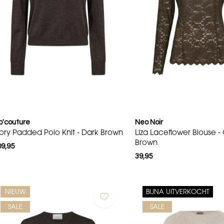
o'couture
Neo Noir
ory Padded Polo Knit - Dark Brown
Liza Laceflower Blouse 
Brown
09,95
39,95
NIEUW
BIJNA UITVERKOCHT
SALE
SALE