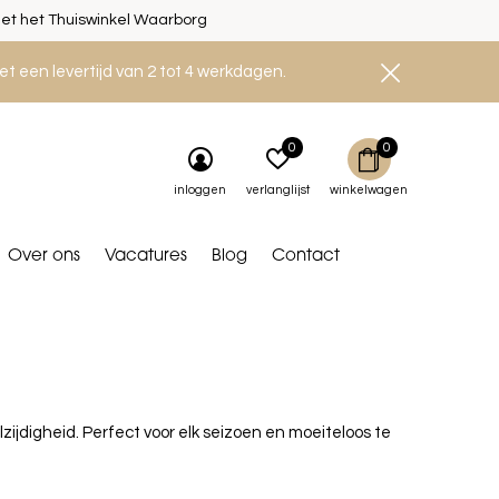
et het Thuiswinkel Waarborg
et een levertijd van 2 tot 4 werkdagen.
0
0
inloggen
verlanglijst
winkelwagen
Over ons
Vacatures
Blog
Contact
jdigheid. Perfect voor elk seizoen en moeiteloos te