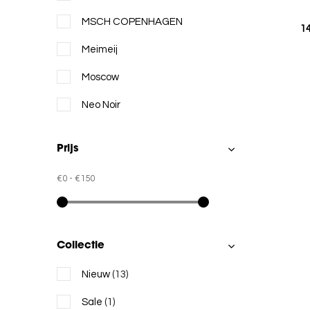
MSCH COPENHAGEN
1
Meimeij
Moscow
Neo Noir
No Man's Land
Prijs
Selected
€0
-
€150
Collectie
Nieuw
(13)
Sale
(1)