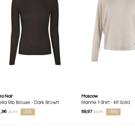
o Noir
Moscow
ella Rib Blouse - Dark Brown
Rianne T-Shirt - Kit Solid
,96
69,97
39,95
99,95
-20%
-30%