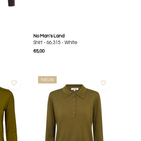
No Man's Land
Shirt - 66.315 - White
65,00
NIEUW