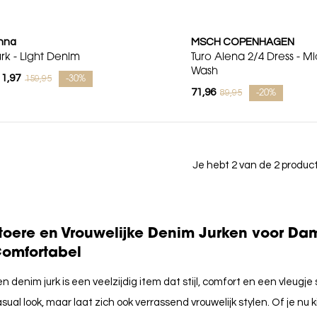
nna
MSCH COPENHAGEN
urk - Light Denim
Turo Alena 2/4 Dress - Mi
Wash
11,97
159,95
-30%
71,96
89,95
-20%
Je hebt 2 van de 2 produ
toere en Vrouwelijke Denim Jurken voor Dame
omfortabel
n denim jurk is een veelzijdig item dat stijl, comfort en een vleugje
sual look, maar laat zich ook verrassend vrouwelijk stylen. Of je n