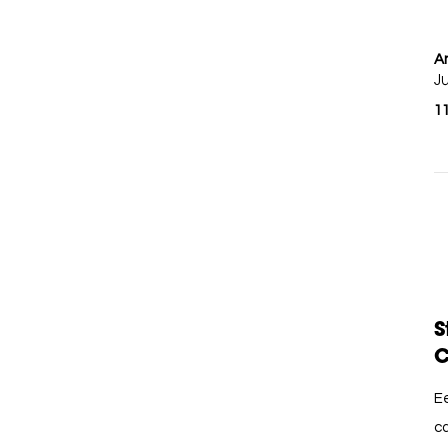
A
J
1
S
C
Ee
ca