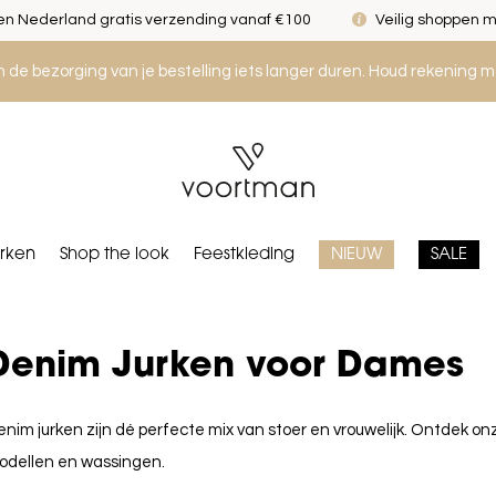
n Nederland gratis verzending vanaf €100
Veilig shoppen m
an de bezorging van je bestelling iets langer duren. Houd rekening m
rken
Shop the look
Feestkleding
NIEUW
SALE
Denim Jurken voor Dames
nim jurken zijn dé perfecte mix van stoer en vrouwelijk. Ontdek on
odellen en wassingen.