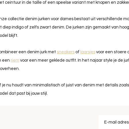
t ceintuur in de taille of een speelse variant met knopen en zakken
ze collectie denim jurken voor dames bestaat uit verschillende m
t diep indigo of zelfs zwart denim. De jurken zijn gemaakt van hoo
del blijft.
ombineer een denim jurk met
sneakers
of
laarsjes
voor een stoere 
n een
riem
voor een meer geklede outfit. In het najaar style je de 
roverheen.
 je nu houdt van minimalistisch of juist van denim met details zoals 
del dat past bij jouw stijl.