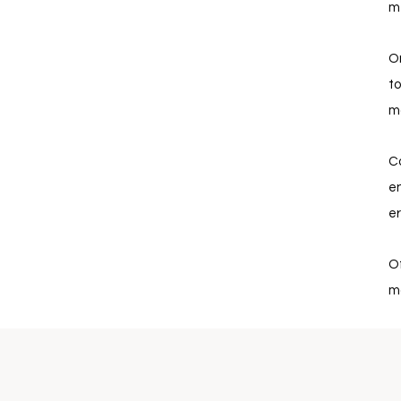
me
On
to
mo
C
e
e
Of
mo