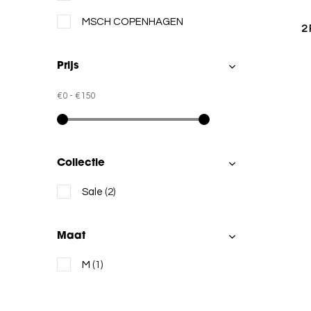
MSCH COPENHAGEN
2
Prijs
€0
-
€150
Collectie
Sale
(2)
Maat
M
(1)