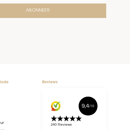
ABONNEER
riode
Reviews
9,4
/10
uur
240 Reviews