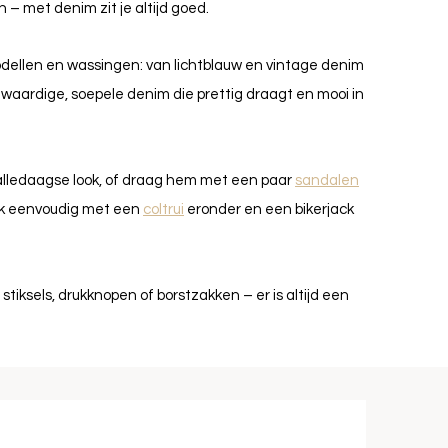
 – met denim zit je altijd goed.
odellen en wassingen: van lichtblauw en vintage denim
gwaardige, soepele denim die prettig draagt en mooi in
alledaagse look, of draag hem met een paar
sandalen
jurk eenvoudig met een
coltrui
eronder en een bikerjack
stiksels, drukknopen of borstzakken – er is altijd een