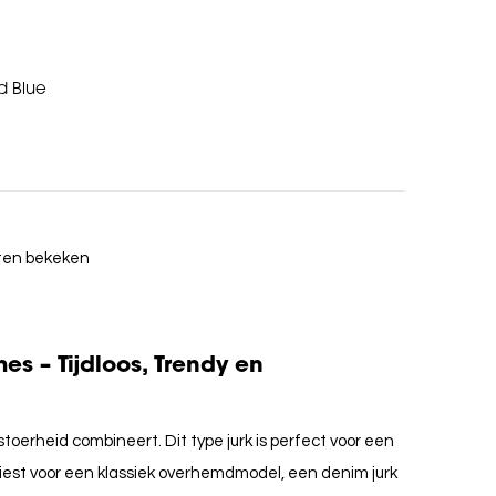
d Blue
cten bekeken
s – Tijdloos, Trendy en
 stoerheid combineert. Dit type jurk is perfect voor een
u kiest voor een klassiek overhemdmodel, een denim jurk