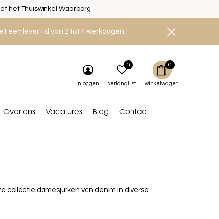
et het Thuiswinkel Waarborg
et een levertijd van 2 tot 4 werkdagen.
0
0
inloggen
verlanglijst
winkelwagen
Over ons
Vacatures
Blog
Contact
ze collectie damesjurken van denim in diverse