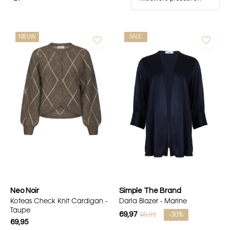
NIEUW
SALE
Neo Noir
Simple The Brand
Koteas Check Knit Cardigan -
Darla Blazer - Marine
Taupe
69,97
99,95
-30%
69,95