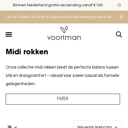
Veilig shoppen met het Thuiswinkel Waarborg
Let op! Tussen 29 juli en 8 augustus kan de bezorging van je bestelling iets langer duren. Houd rekening met een levertijd van 2 tot 4 werkdagen.
Midi rokken
Onze collectie midi rokken biedt de perfecte balans tussen
stijl en draagcomfort – ideaal voor zowel casual als formele
gelegenheden.
FILTER