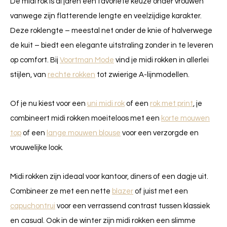
De midi rok is al jaren een favoriete keuze onder vrouwen
vanwege zijn flatterende lengte en veelzijdige karakter.
Deze roklengte – meestal net onder de knie of halverwege
de kuit – biedt een elegante uitstraling zonder in te leveren
op comfort. Bij
Voortman Mode
vind je midi rokken in allerlei
stijlen, van
rechte rokken
tot zwierige A-lijnmodellen.
Of je nu kiest voor een
uni midi rok
of een
rok met print
, je
combineert midi rokken moeiteloos met een
korte mouwen
top
of een
lange mouwen blouse
voor een verzorgde en
vrouwelijke look.
Midi rokken zijn ideaal voor kantoor, diners of een dagje uit.
Combineer ze met een nette
blazer
of juist met een
capuchontrui
voor een verrassend contrast tussen klassiek
en casual. Ook in de winter zijn midi rokken een slimme