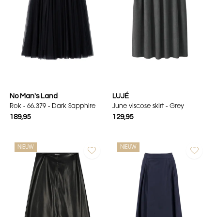
No Man's Land
LUJÉ
Rok - 66.379 - Dark Sapphire
June viscose skirt - Grey
189,95
129,95
NIEUW
NIEUW