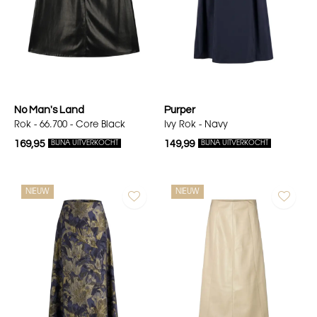
No Man's Land
Purper
Rok - 66.700 - Core Black
Ivy Rok - Navy
169,95
149,99
BIJNA UITVERKOCHT
BIJNA UITVERKOCHT
NIEUW
NIEUW