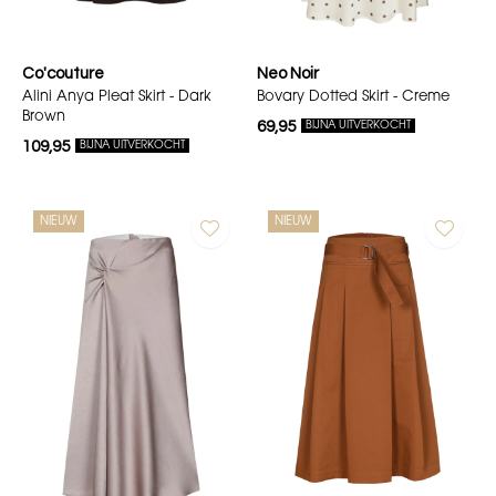
Co'couture
Neo Noir
Alini Anya Pleat Skirt - Dark
Bovary Dotted Skirt - Creme
Brown
69,95
BIJNA UITVERKOCHT
109,95
BIJNA UITVERKOCHT
NIEUW
NIEUW