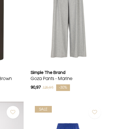
Simple The Brand
 Brown
Goza Pants - Marine
90,97
129,95
-30%
SALE