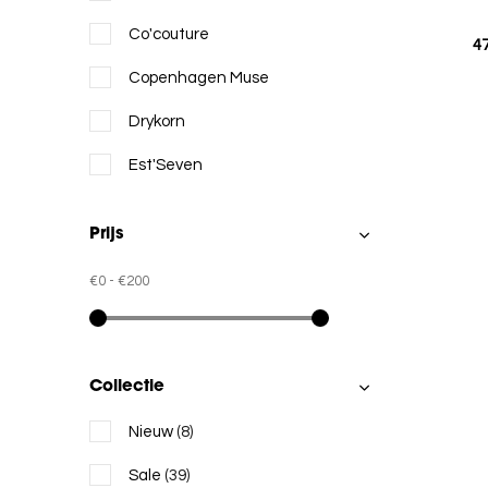
Co'couture
4
Copenhagen Muse
Drykorn
Est'Seven
Freebird
Prijs
Jansen Amsterdam
€0
-
€200
JcSophie
LUJÉ
Label Dot
Collectie
MSCH COPENHAGEN
Nieuw
(8)
Moscow
Sale
(39)