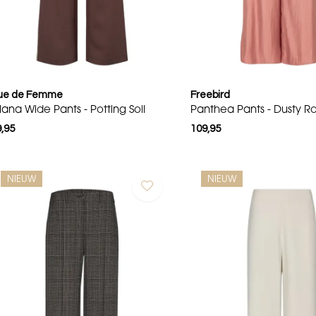
ue de Femme
Freebird
lana Wide Pants - Potting Soil
Panthea Pants - Dusty R
,95
109,95
NIEUW
NIEUW