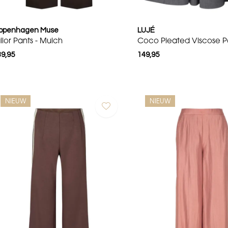
openhagen Muse
LUJÉ
ilor Pants - Mulch
Coco Pleated Viscose Pa
39,95
149,95
NIEUW
NIEUW