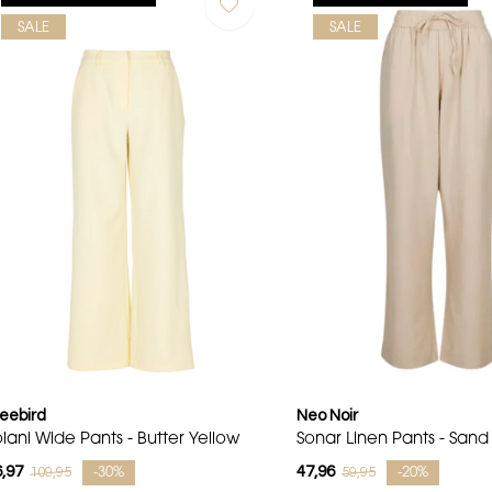
SALE
SALE
eebird
Neo Noir
olani Wide Pants - Butter Yellow
Sonar Linen Pants - Sand
,97
47,96
109,95
59,95
-30%
-20%