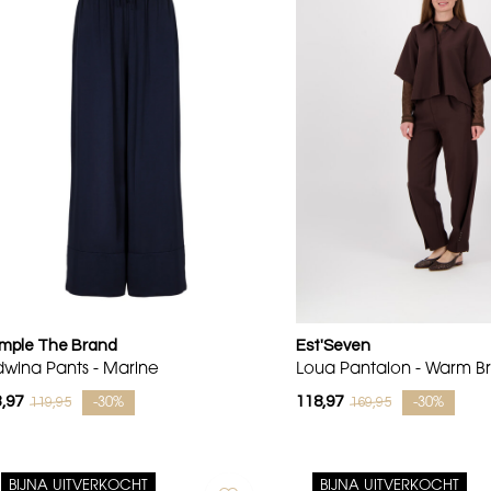
imple The Brand
Est'Seven
dwina Pants - Marine
Loua Pantalon - Warm B
,97
118,97
119,95
169,95
-30%
-30%
BIJNA UITVERKOCHT
BIJNA UITVERKOCHT