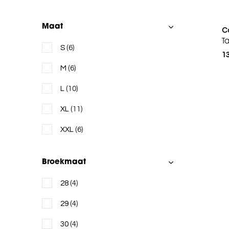
Neo Noir
Maat
C
Oui
Ta
S
(6)
Rue de Femme
1
M
(6)
Selected
L
(10)
Simple The Brand
XL
(11)
Suncoo
XXL
(6)
Xandres
Broekmaat
28
(4)
29
(4)
30
(4)