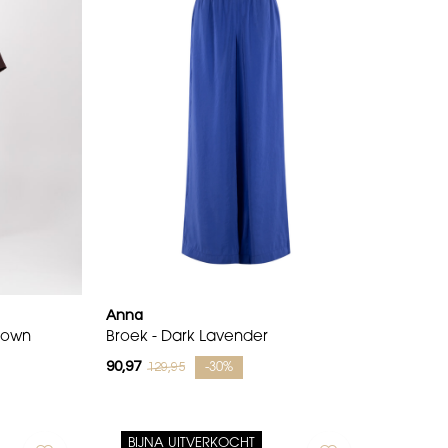
Anna
rown
Broek - Dark Lavender
90,97
129,95
-30%
BIJNA UITVERKOCHT