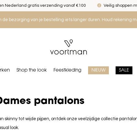
n Nederland gratis verzending vanaf €100
Veilig shoppen m
an de bezorging van je bestelling iets langer duren. Houd rekening m
rken
Shop the look
Feestkleding
NIEUW
SALE
Dames pantalons
n skinny tot wijde pijpen, ontdek onze veelzijdige collectie pantalo
sual look.