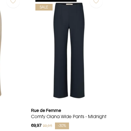
SALE
Rue de Femme
Comfy Olana Wide Pants - Midnight
69,97
99,95
-30%