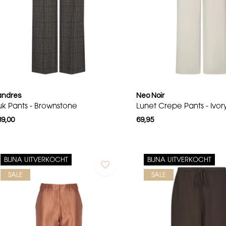
andres
Neo Noir
uk Pants - Brownstone
Lunet Crepe Pants - Ivor
89,00
69,95
BIJNA UITVERKOCHT
BIJNA UITVERKOCHT
SALE
SALE