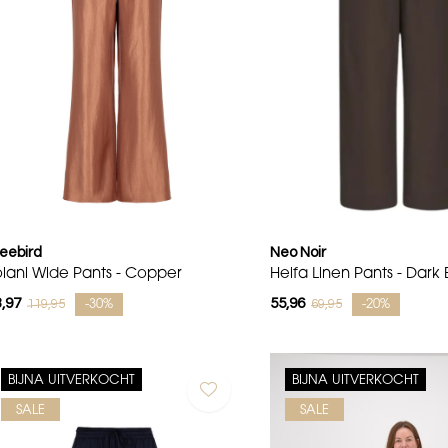
eebird
Neo Noir
olani Wide Pants - Copper
Heifa Linen Pants - Dark
,97
55,96
119,95
69,95
-30%
-20%
BIJNA UITVERKOCHT
BIJNA UITVERKOCHT
SALE
SALE