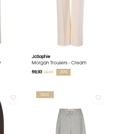
JcSophie
y
Morgan Trousers - Cream
69,93
99,90
-30%
SALE