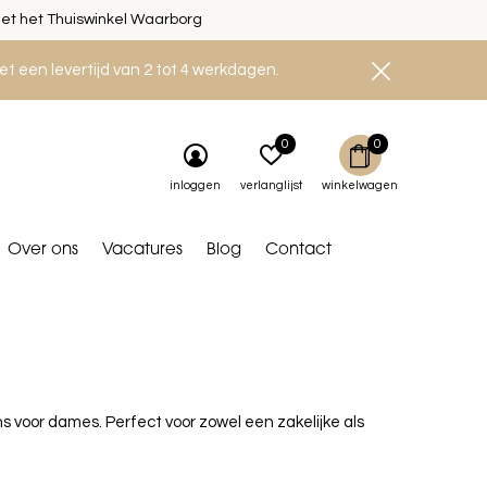
et het Thuiswinkel Waarborg
et een levertijd van 2 tot 4 werkdagen.
0
0
inloggen
verlanglijst
winkelwagen
Over ons
Vacatures
Blog
Contact
ns voor dames. Perfect voor zowel een zakelijke als