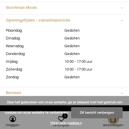
Voortman Mode
Openingstijden - vakantieperiode
Maandag:
Gesloten
Dinsdag:
Gesloten
Woensdag:
Gesloten
Donderdag:
Gesloten
Vrijdag:
10:00 - 17:00 uur
Zaterdag:
10:00 - 17:00 uur
Zondag:
Gesloten
Reviews
Door het gebruiken van onze website, ga je akkoord met het gebruik van
cookies om onze website te verbeteren.
Dit bericht verbergen
0
0
Meer over cookies »
inloggen
verlanglijst
winkelwagen
Voortman Mode
9,6
/
10
-
181
Reviews @
Kiyoh