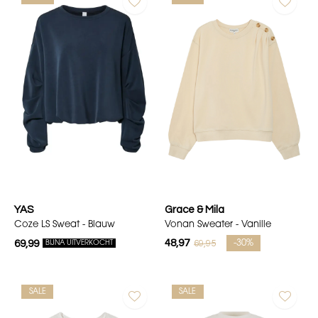
YAS
Grace & Mila
Coze LS Sweat - Blauw
Vonan Sweater - Vanille
48,97
69,95
69,99
-30%
BIJNA UITVERKOCHT
SALE
SALE