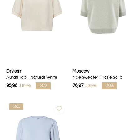
Drykorn
Moscow
Aurati Top - Natural White
Noe Sweater - Flake Solid
95,96
76,97
119,95
109,95
-20%
-30%
SALE