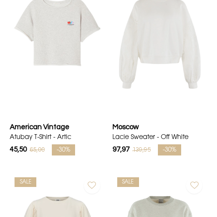
American Vintage
Moscow
Atubay T-Shirt - Artic
Lacie Sweater - Off White
45,50
97,97
65,00
139,95
-30%
-30%
SALE
SALE