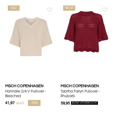
SALE
NIEUW
MSCH COPENHAGEN
MSCH COPENHAGEN
Hannalie 2/4 V Pullover -
Tabitha Fairyn Pullover -
Bleached
Rhubarb
41,97
59,95
-30%
59,95
BIJNA UITVERKOCHT