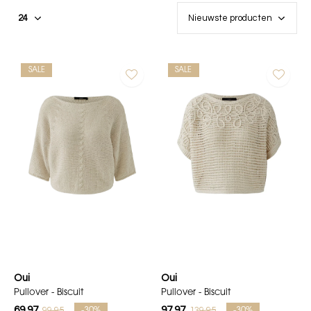
SALE
SALE
Oui
Oui
Pullover - Biscuit
Pullover - Biscuit
69,97
97,97
99,95
139,95
-30%
-30%