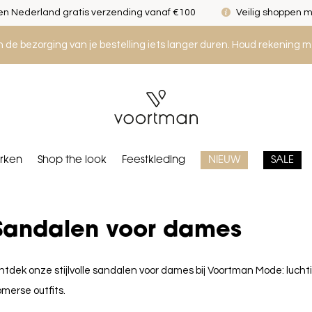
n Nederland gratis verzending vanaf €100
Veilig shoppen m
an de bezorging van je bestelling iets langer duren. Houd rekening m
rken
Shop the look
Feestkleding
NIEUW
SALE
Sandalen voor dames
tdek onze stijlvolle sandalen voor dames bij Voortman Mode: luch
merse outfits.