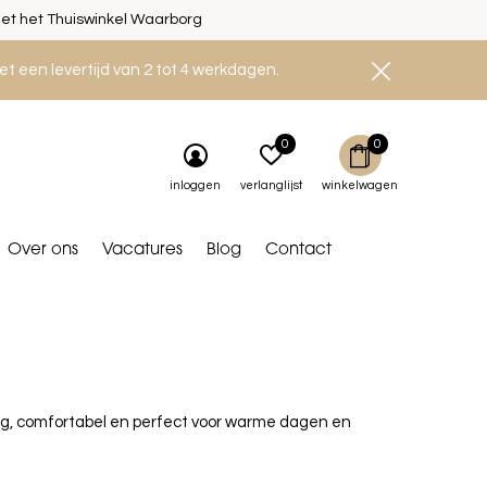
et het Thuiswinkel Waarborg
et een levertijd van 2 tot 4 werkdagen.
0
0
inloggen
verlanglijst
winkelwagen
Over ons
Vacatures
Blog
Contact
tig, comfortabel en perfect voor warme dagen en