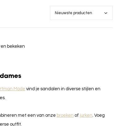
cten bekeken
r dames
rtman Mode
vind je sandalen in diverse stijlen en
es.
combineren met een van onze
broeken
of
jurken
. Voeg
rse outfit.