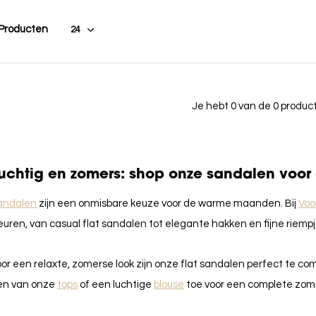
 Producten
Je hebt 0 van de 0 produ
uchtig en zomers: shop onze sandalen voo
andalen
zijn een onmisbare keuze voor de warme maanden. Bij
Voo
euren, van casual flat sandalen tot elegante hakken en fijne riempj
or een relaxte, zomerse look zijn onze flat sandalen perfect te 
en van onze
tops
of een luchtige
blouse
toe voor een complete zome