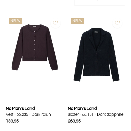
NIEUW
NIEUW
No Man's Land
No Man's Land
Vest - 66.235 - Dark raisin
Blazer - 66.181 - Dark Sapphire
139,95
269,95