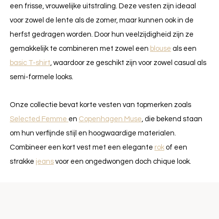
een frisse, vrouwelijke uitstraling. Deze vesten zijn ideaal
voor zowel de lente als de zomer, maar kunnen ook in de
herfst gedragen worden. Door hun veelzijdigheid zijn ze
gemakkelijk te combineren met zowel een
blouse
als een
basic T-shirt
, waardoor ze geschikt zijn voor zowel casual als
semi-formele looks.
Onze collectie bevat korte vesten van topmerken zoals
Selected Femme
en
Copenhagen Muse
, die bekend staan
om hun verfijnde stijl en hoogwaardige materialen.
Combineer een kort vest met een elegante
rok
of een
strakke
jeans
voor een ongedwongen doch chique look.