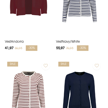
VestAndorra
VestNavy/White
41,97
55,97
59,95
79,95
-30%
-30%
SALE
SALE