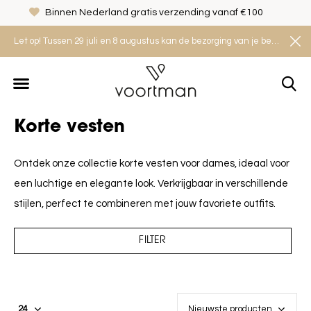
Veilig shoppen met het Thuiswinkel Waarborg
Let op! Tussen 29 juli en 8 augustus kan de bezorging van je bestelling iets langer duren. Houd rekening met een levertijd van 2 tot 4 werkdagen.
Korte vesten
Ontdek onze collectie korte vesten voor dames, ideaal voor
een luchtige en elegante look. Verkrijgbaar in verschillende
stijlen, perfect te combineren met jouw favoriete outfits.
FILTER