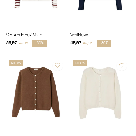
VestAndorra/White
VestNavy
55,97
48,97
79,95
69,95
-30%
-30%
NIEUW
NIEUW