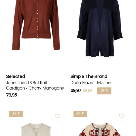
Selected
Simple The Brand
Jane Linen LS Bat Knit
Darla Blazer - Marine
Cardigan - Cherry Mahogany
69,97
99,95
-30%
79,95
SALE
SALE