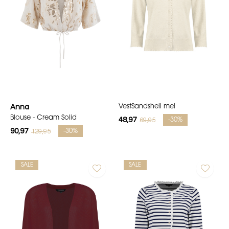
Anna
VestSandshell mel
Blouse - Cream Solid
48,97
69,95
-30%
90,97
129,95
-30%
SALE
SALE