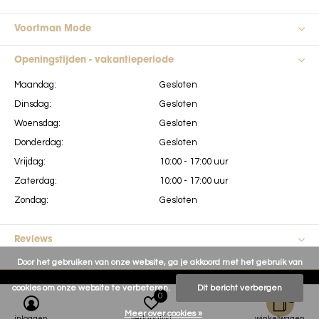
Voortman Mode
Openingstijden - vakantieperiode
Maandag:
Gesloten
Dinsdag:
Gesloten
Woensdag:
Gesloten
Donderdag:
Gesloten
Vrijdag:
10:00 - 17:00 uur
Zaterdag:
10:00 - 17:00 uur
Zondag:
Gesloten
Reviews
Door het gebruiken van onze website, ga je akkoord met het gebruik van
cookies om onze website te verbeteren.
Dit bericht verbergen
0
0
Meer over cookies »
inloggen
verlanglijst
winkelwagen