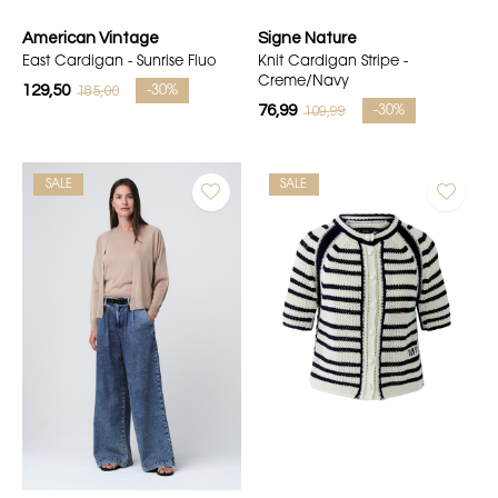
American Vintage
Signe Nature
East Cardigan - Sunrise Fluo
Knit Cardigan Stripe -
Creme/Navy
129,50
185,00
-30%
76,99
109,99
-30%
SALE
SALE