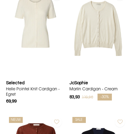
Selected
JcSophie
Helle Pointel Knit Cardigan -
Marlin Cardigan - Cream
Egret
83,93
119,90
-30%
69,99
NIEUW
SALE