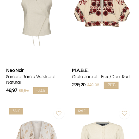
Neo Noir
M.A.B.E.
Samara Ramie Waistcoat -
Greta Jacket - Ecru/Dark Red
Natural
279,20
349,00
-20%
48,97
69,95
-30%
SALE
SALE