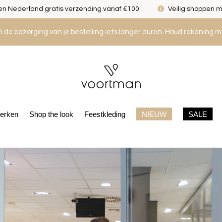
n Nederland gratis verzending vanaf €100
Veilig shoppen m
an de bezorging van je bestelling iets langer duren. Houd rekening m
erken
Shop the look
Feestkleding
NIEUW
SALE