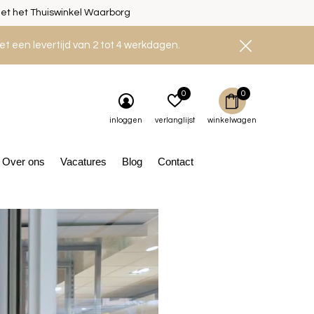
et het Thuiswinkel Waarborg
et een levertijd van 2 tot 4 werkdagen.
0
0
inloggen
verlanglijst
winkelwagen
Over ons
Vacatures
Blog
Contact