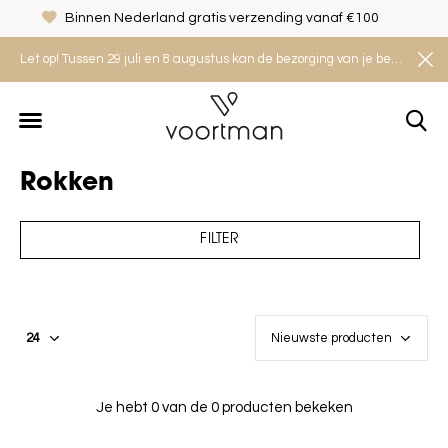
Binnen Nederland gratis verzending vanaf €100
Let op! Tussen 29 juli en 8 augustus kan de bezorging van je bestelling iets langer duren. Houd rekening met een levertijd van 2 tot 4 werkdagen.
Rokken
FILTER
Je hebt 0 van de 0 producten bekeken