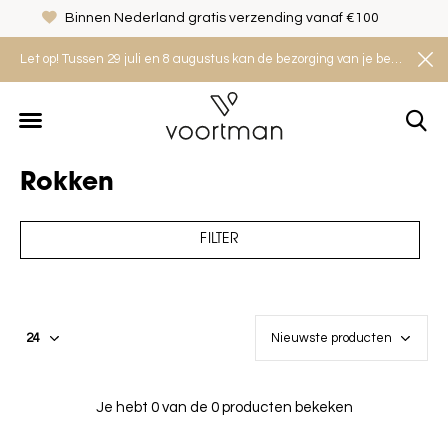
Binnen Nederland gratis verzending vanaf €100
Let op! Tussen 29 juli en 8 augustus kan de bezorging van je bestelling iets langer duren. Houd rekening met een levertijd van 2 tot 4 werkdagen.
Rokken
FILTER
Je hebt 0 van de 0 producten bekeken