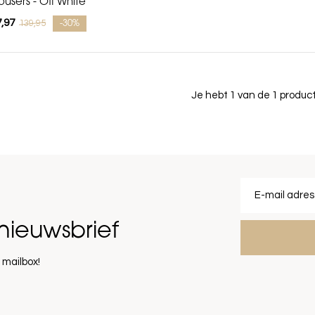
ousers - Off White
,97
139,95
-30%
Je hebt 1 van de 1 produ
nieuwsbrief
 mailbox!