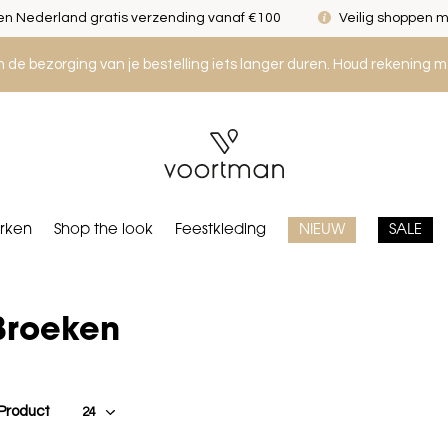
n Nederland gratis verzending vanaf €100
Veilig shoppen m
an de bezorging van je bestelling iets langer duren. Houd rekening m
rken
Shop the look
Feestkleding
NIEUW
SALE
Broeken
 Product