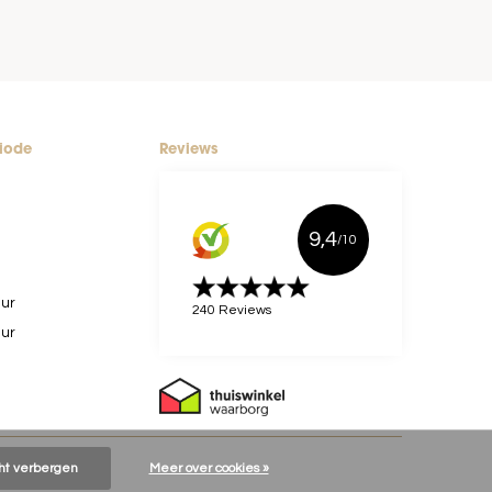
riode
Reviews
9,4
/10
uur
240 Reviews
uur
cht verbergen
Meer over cookies »