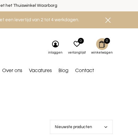
et het Thuiswinkel Waarborg
et een levertijd van 2 tot 4 werkdagen.
0
0
inloggen
verlanglijst
winkelwagen
Over ons
Vacatures
Blog
Contact