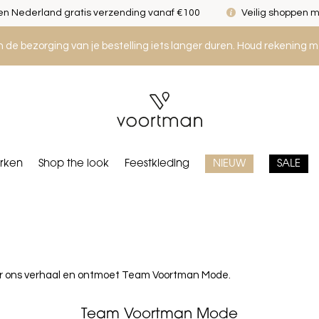
n Nederland gratis verzending vanaf €100
Veilig shoppen m
an de bezorging van je bestelling iets langer duren. Houd rekening m
rken
Shop the look
Feestkleding
NIEUW
SALE
over ons verhaal en ontmoet Team Voortman Mode.
Team Voortman Mode