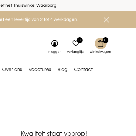
et het Thuiswinkel Waarborg
et een levertijd van 2 tot 4 werkdagen.
0
0
inloggen
verlanglijst
winkelwagen
Over ons
Vacatures
Blog
Contact
Kwaliteit staat voorop!