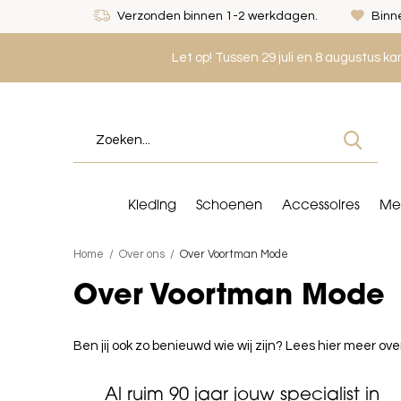
Verzonden binnen 1-2 werkdagen.
Binne
Let op! Tussen 29 juli en 8 augustus k
Kleding
Schoenen
Accessoires
Me
Home
Over ons
Over Voortman Mode
Over Voortman Mode
Ben jij ook zo benieuwd wie wij zijn? Lees hier meer 
Al ruim 90 jaar jouw specialist in