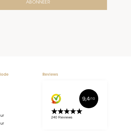
ABONNEER
riode
Reviews
9,4
/10
uur
240 Reviews
uur