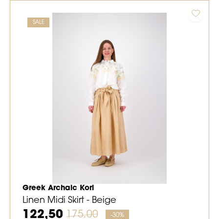
SALE
Greek Archaic Kori
Linen Midi Skirt - Beige
122,50
175,00
-30%