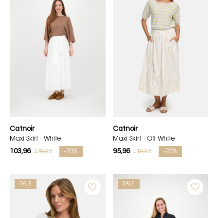
Catnoir
Catnoir
Maxi Skirt - White
Maxi Skirt - Off White
103,96
95,96
129,95
119,95
-20%
-20%
SALE
SALE