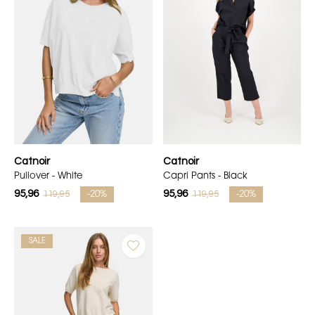
Catnoir
Catnoir
Pullover - White
Capri Pants - Black
95,96
95,96
119,95
119,95
-20%
-20%
SALE