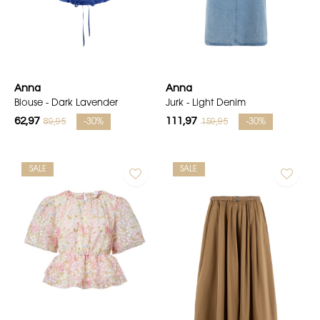
Anna
Anna
Blouse - Dark Lavender
Jurk - Light Denim
62,97
111,97
89,95
159,95
-30%
-30%
SALE
SALE