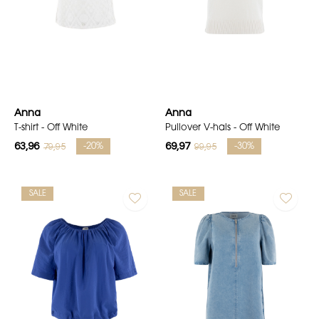
Anna
Anna
T-shirt - Off White
Pullover V-hals - Off White
63,96
69,97
79,95
99,95
-20%
-30%
SALE
SALE