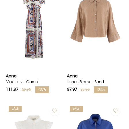
Anna
Anna
Maxi Jurk - Camel
Linnen Blouse - Sand
111,97
97,97
159,95
139,95
-30%
-30%
SALE
SALE