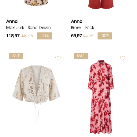
Anna
Anna
Maxi Jurk - Sand Dessin
Broek - Brick
118,97
69,97
169,95
99,95
-30%
-30%
SALE
SALE