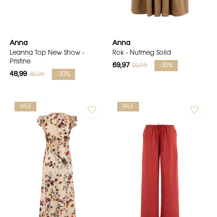
Anna
Anna
Leanna Top New Show -
Rok - Nutmeg Solid
Pristine
69,97
99,95
-30%
48,99
69,99
-30%
SALE
SALE