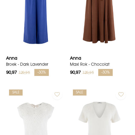
Anna
Anna
Broek - Dark Lavender
Maxi Rok - Chocolat
90,97
90,97
129,95
129,95
-30%
-30%
SALE
SALE