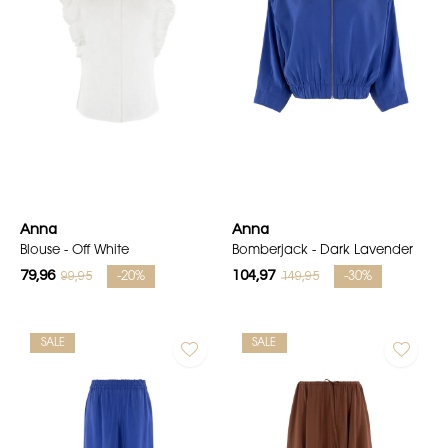
Anna
Anna
Blouse - Off White
Bomberjack - Dark Lavender
79,96
104,97
99,95
149,95
-20%
-30%
SALE
SALE