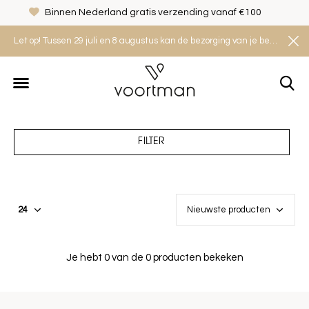
Binnen Nederland gratis verzending vanaf €100
Let op! Tussen 29 juli en 8 augustus kan de bezorging van je bestelling iets langer duren. Houd rekening met een levertijd van 2 tot 4 werkdagen.
FILTER
Je hebt 0 van de 0 producten bekeken