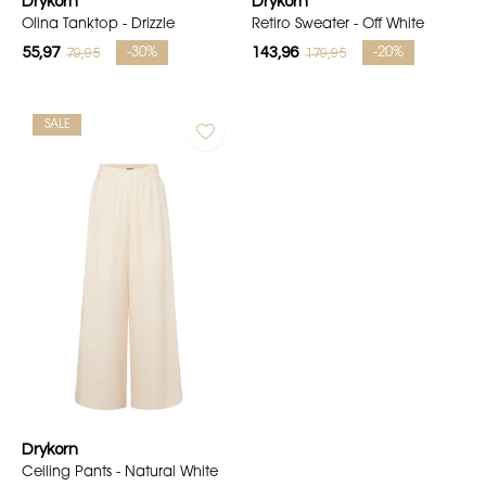
Drykorn
Drykorn
Olina Tanktop - Drizzle
Retiro Sweater - Off White
55,97
143,96
79,95
179,95
-30%
-20%
SALE
Drykorn
Ceiling Pants - Natural White