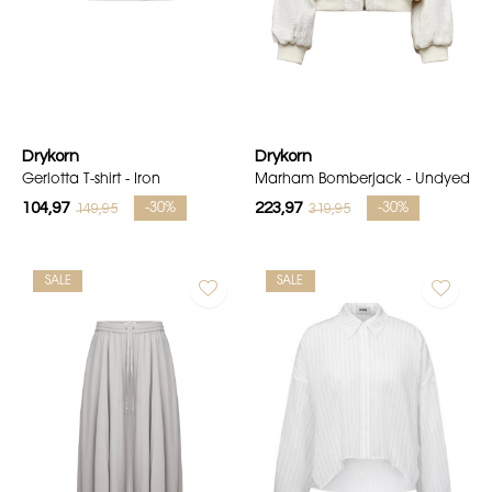
Drykorn
Drykorn
Gerlotta T-shirt - Iron
Marham Bomberjack - Undyed
104,97
223,97
149,95
319,95
-30%
-30%
SALE
SALE