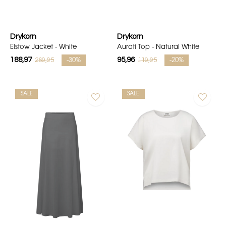
Drykorn
Drykorn
Elstow Jacket - White
Aurati Top - Natural White
188,97
95,96
269,95
119,95
-30%
-20%
SALE
SALE