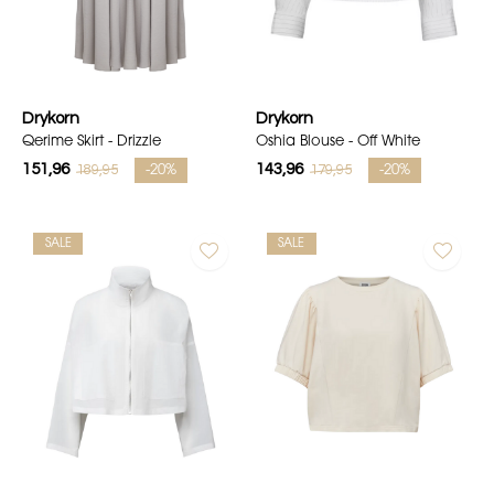
Drykorn
Drykorn
Qerime Skirt - Drizzle
Oshia Blouse - Off White
151,96
143,96
189,95
179,95
-20%
-20%
SALE
SALE