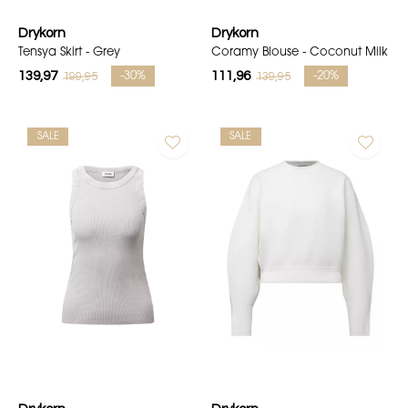
Drykorn
Drykorn
Tensya Skirt - Grey
Coramy Blouse - Coconut Milk
139,97
111,96
199,95
139,95
-30%
-20%
SALE
SALE