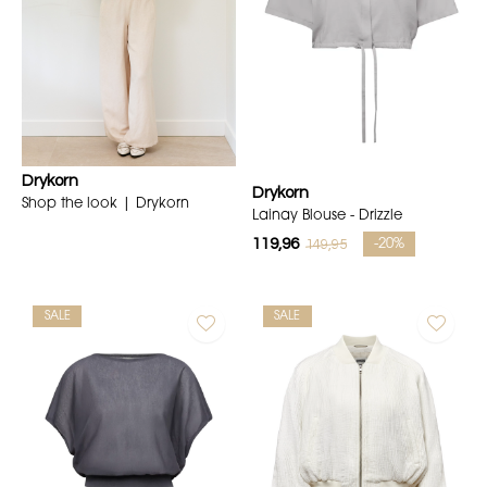
Drykorn
Drykorn
Shop the look | Drykorn
Lainay Blouse - Drizzle
119,96
149,95
-20%
SALE
SALE