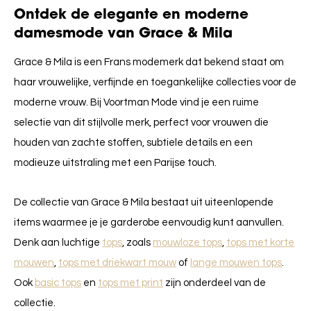
Ontdek de elegante en moderne
damesmode van Grace & Mila
Grace & Mila is een Frans modemerk dat bekend staat om
haar vrouwelijke, verfijnde en toegankelijke collecties voor de
moderne vrouw. Bij Voortman Mode vind je een ruime
selectie van dit stijlvolle merk, perfect voor vrouwen die
houden van zachte stoffen, subtiele details en een
modieuze uitstraling met een Parijse touch.
De collectie van Grace & Mila bestaat uit uiteenlopende
items waarmee je je garderobe eenvoudig kunt aanvullen.
Denk aan luchtige
tops
, zoals
mouwloze tops
,
tops met korte
mouwen
,
tops met driekwart mouw
of
lange mouwen tops
.
Ook
basic tops
en
tops met print
zijn onderdeel van de
collectie.