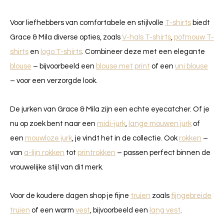
Voor liefhebbers van comfortabele en stijlvolle
T-shirts
biedt
Grace & Mila diverse opties, zoals
V-hals T-shirts
,
pofmouw T-
shirts
en
logo T-shirts
. Combineer deze met een elegante
blouse
– bijvoorbeeld een
blouse met print
of een
uni blouse
– voor een verzorgde look.
De jurken van Grace & Mila zijn een echte eyecatcher. Of je
nu op zoek bent naar een
midi-jurk
,
lange mouwen jurk
of
een
mouwloze jurk
, je vindt het in de collectie. Ook
rokken
–
van
a-lijn rokken
tot
printrokken
– passen perfect binnen de
vrouwelijke stijl van dit merk.
Voor de koudere dagen shop je fijne
truien
zoals
fijngebreide
truien
of een warm
vest
, bijvoorbeeld een
lang vest
.