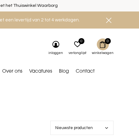
et het Thuiswinkel Waarborg
et een levertijd van 2 tot 4 werkdagen.
0
0
inloggen
verlanglijst
winkelwagen
Over ons
Vacatures
Blog
Contact