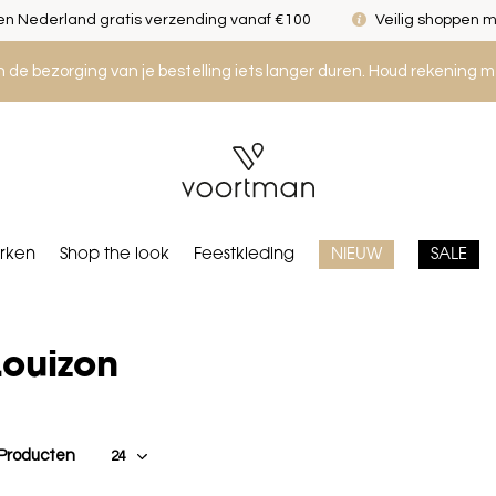
n Nederland gratis verzending vanaf €100
Veilig shoppen m
an de bezorging van je bestelling iets langer duren. Houd rekening m
rken
Shop the look
Feestkleding
NIEUW
SALE
Louizon
 Producten