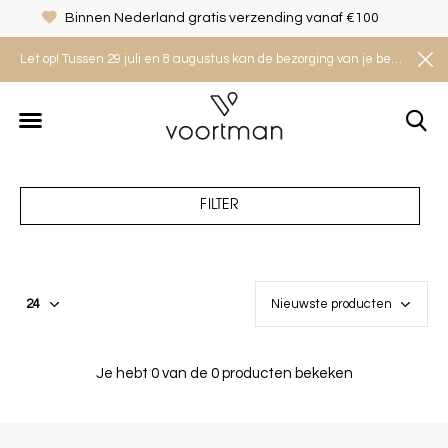
Binnen Nederland gratis verzending vanaf €100
Let op! Tussen 29 juli en 8 augustus kan de bezorging van je bestelling iets langer duren. Houd rekening met een levertijd van 2 tot 4 werkdagen.
FILTER
Je hebt 0 van de 0 producten bekeken