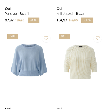
Oui
Oui
Pullover - Biscuit
Knit Jacket - Biscuit
97,97
104,97
139,95
149,95
-30%
-30%
SALE
SALE