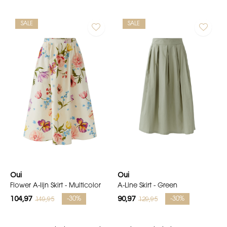
SALE
SALE
Oui
Oui
Flower A-lijn Skirt - Multicolor
A-Line Skirt - Green
104,97
90,97
149,95
129,95
-30%
-30%