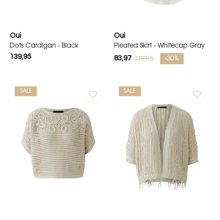
Oui
Oui
Dots Cardigan - Black
Pleated Skirt - Whitecap Gray
139,95
83,97
119,95
-30%
SALE
SALE