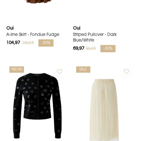
Oui
Oui
A-line Skirt - Fondue Fudge
Striped Pullover - Dark
Blue/White
104,97
149,95
-30%
69,97
99,95
-30%
NIEUW
SALE