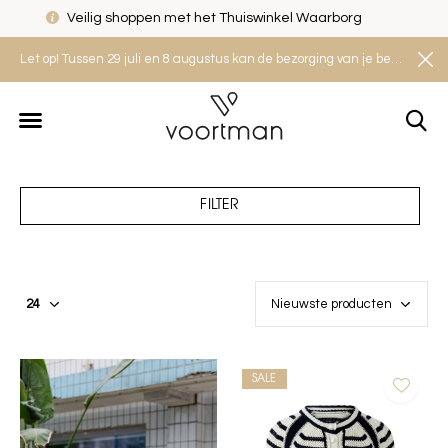
Veilig shoppen met het Thuiswinkel Waarborg
Let op! Tussen 29 juli en 8 augustus kan de bezorging van je bestelling iets langer duren. Houd rekening met een levertijd van 2 tot 4 werkdagen.
FILTER
SALE