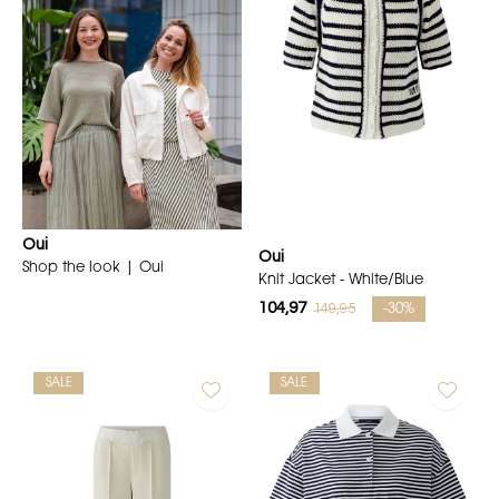
Oui
Oui
Shop the look | Oui
Knit Jacket - White/Blue
104,97
149,95
-30%
SALE
SALE