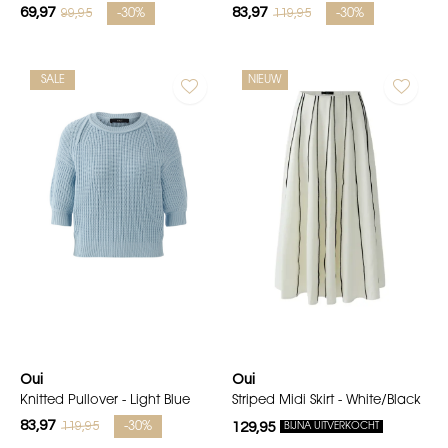
69,97
83,97
99,95
119,95
-30%
-30%
SALE
NIEUW
Oui
Oui
Knitted Pullover - Light Blue
Striped Midi Skirt - White/Black
83,97
119,95
-30%
129,95
BIJNA UITVERKOCHT