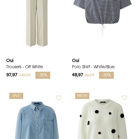
Oui
Oui
Trousers - Off White
Polo Shirt - White/Blue
97,97
48,97
139,95
69,95
-30%
-30%
SALE
NIEUW