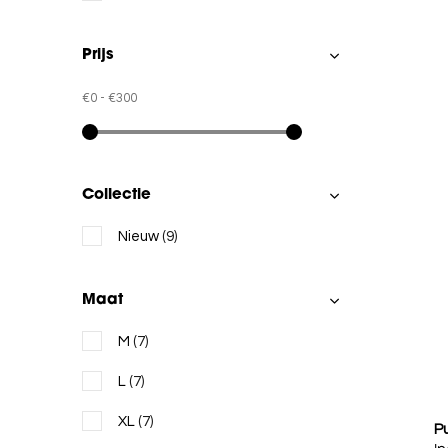
Prijs
€0
-
€300
Collectie
Nieuw
(9)
Maat
M
(7)
L
(7)
XL
(7)
P