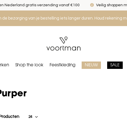
n Nederland gratis verzending vanaf €100
Veilig shoppen m
an de bezorging van je bestelling iets langer duren. Houd rekening m
rken
Shop the look
Feestkleding
NIEUW
SALE
Purper
 Producten