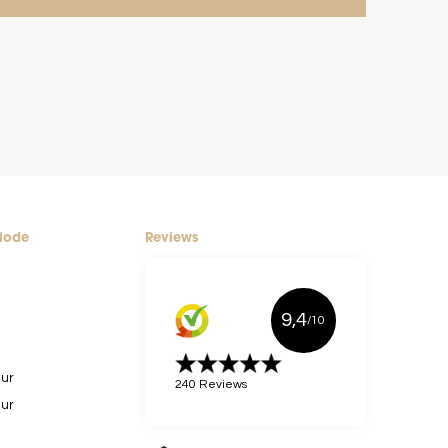
riode
Reviews
9,4
/10
uur
240 Reviews
uur