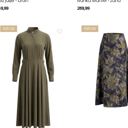
ez jasje - bruin
Ivanka Mantel - Zand
49,99
269,99
NIEUW
NIEUW