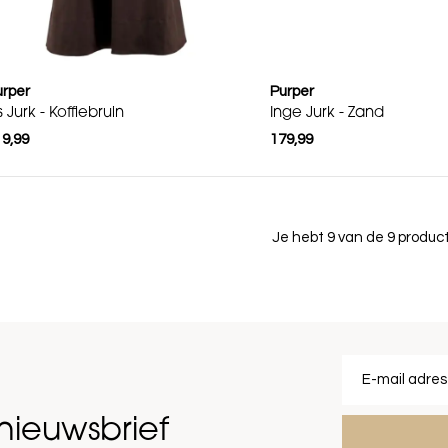
urper
Purper
is Jurk - Koffiebruin
Inge Jurk - Zand
19,99
179,99
Je hebt 9 van de 9 produ
nieuwsbrief