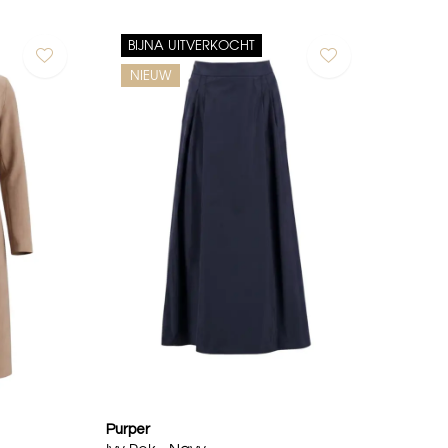
BIJNA UITVERKOCHT
NIEUW
Purper