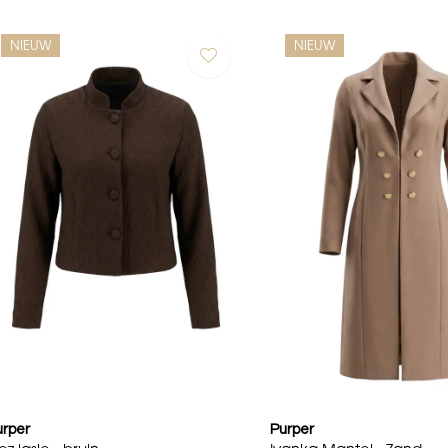
NIEUW
NIEUW
urper
Purper