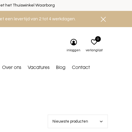
et het Thuiswinkel Waarborg
et een levertijd van 2 tot 4 werkdagen.
0
inloggen
verlanglijst
Over ons
Vacatures
Blog
Contact