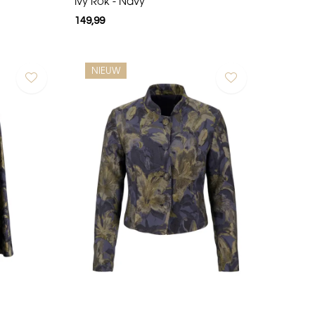
Ivy Rok - Navy
149,99
NIEUW