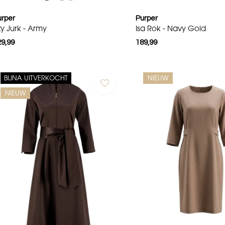
urper
Purper
zy Jurk - Army
Isa Rok - Navy Gold
29,99
189,99
BIJNA UITVERKOCHT
NIEUW
NIEUW