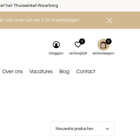
et het Thuiswinkel Waarborg
et een levertijd van 2 tot 4 werkdagen.
0
0
inloggen
verlanglijst
winkelwagen
Over ons
Vacatures
Blog
Contact