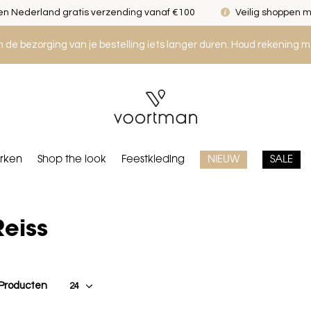
n Nederland gratis verzending vanaf €100
Veilig shoppen m
an de bezorging van je bestelling iets langer duren. Houd rekening m
rken
Shop the look
Feestkleding
NIEUW
SALE
Reiss
 Producten