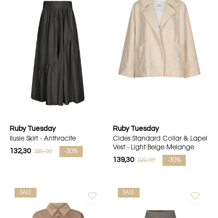
Ruby Tuesday
Ruby Tuesday
Ilusie Skirt - Anthracite
Cides Standard Collar & Lapel
Vest - Light Beige Melange
132,30
189,00
-30%
139,30
199,00
-30%
SALE
SALE