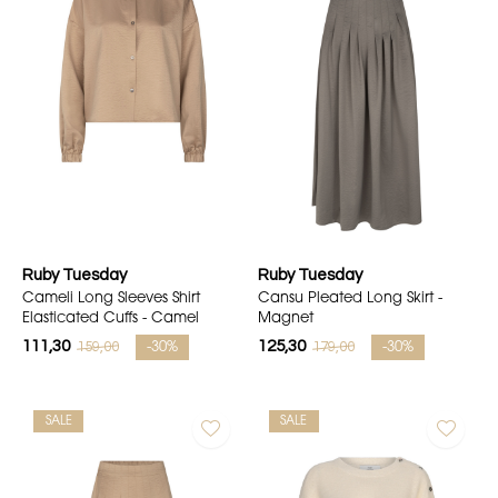
Ruby Tuesday
Ruby Tuesday
Cameli Long Sleeves Shirt
Cansu Pleated Long Skirt -
Elasticated Cuffs - Camel
Magnet
111,30
125,30
159,00
179,00
-30%
-30%
SALE
SALE