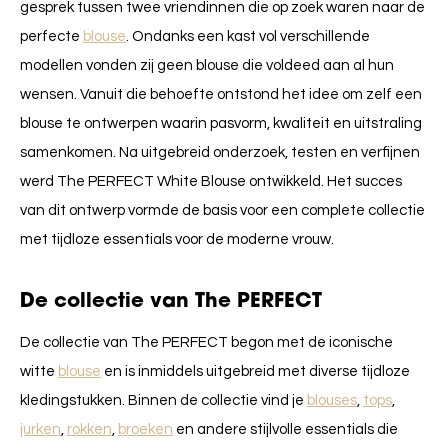
gesprek tussen twee vriendinnen die op zoek waren naar de
perfecte
blouse
. Ondanks een kast vol verschillende
modellen vonden zij geen blouse die voldeed aan al hun
wensen. Vanuit die behoefte ontstond het idee om zelf een
blouse te ontwerpen waarin pasvorm, kwaliteit en uitstraling
samenkomen. Na uitgebreid onderzoek, testen en verfijnen
werd The PERFECT White Blouse ontwikkeld. Het succes
van dit ontwerp vormde de basis voor een complete collectie
met tijdloze essentials voor de moderne vrouw.
De collectie van The PERFECT
De collectie van The PERFECT begon met de iconische
witte
blouse
en is inmiddels uitgebreid met diverse tijdloze
kledingstukken. Binnen de collectie vind je
blouses
,
tops
,
jurken
,
rokken
,
broeken
en andere stijlvolle essentials die