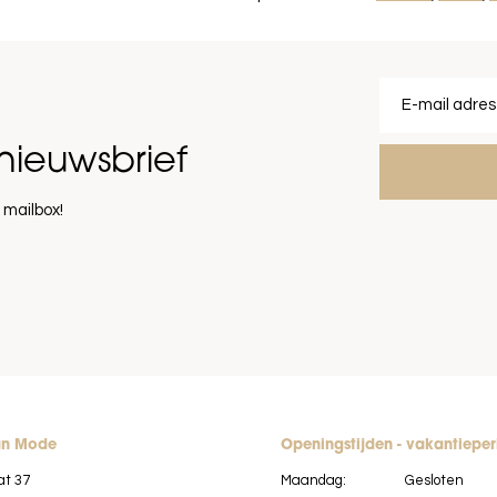
nieuwsbrief
 mailbox!
an Mode
Openingstijden - vakantiepe
at 37
Maandag:
Gesloten