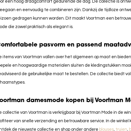
or een hoog draagcomfort gedurende de dag. De collectie is ontwo
egaan en eenvoudig te combineren zijn. Dankzij de tijdloze ontwer
eizoen gedragen kunnen worden. Dit maakt Voortman een betrouw
de die zowel praktisch als elegant is.
omfortabele pasvorm en passend maatadv
e items van Voortman vallen over het algemeen op maat en bieden
epele en hoogwaardige materialen sluiten de kledingstukken mooi aa
adviseerd de gebruikelijke maat te bestellen. De collectie biedt v
ichaamstypes.
oortman damesmode kopen bij Voortman 
 collectie van Voortman is verkrijgbaar bij Voortman Mode in de wi
ofiteer van snelle verzending en betrouwbare service. In de winkel k
ntdek de nieuwste collectie en shop onder andere
blouses
,
truien
,