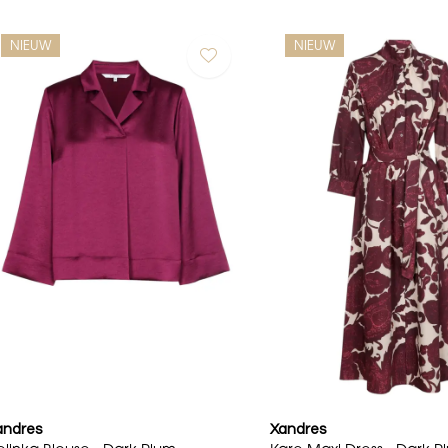
NIEUW
NIEUW
andres
Xandres