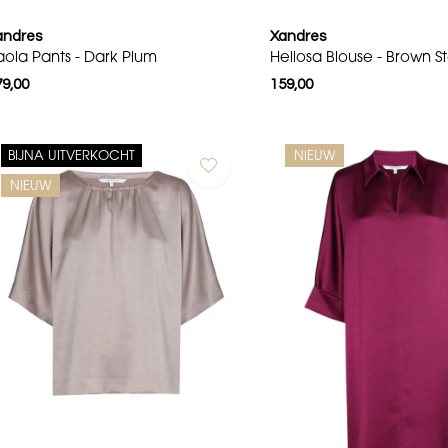
andres
Xandres
aola Pants - Dark Plum
Heliosa Blouse - Brown S
79,00
159,00
BIJNA UITVERKOCHT
NIEUW
NIEUW