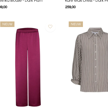
elinka Blouse - Dark Plum
Kare Maxi Dress - Dark P
69,00
259,00
NIEUW
NIEUW