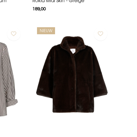
lum
Rokia Midi Skirt - Greige
189,00
NIEUW