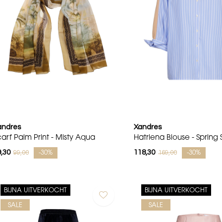
andres
Xandres
carf Palm Print - Misty Aqua
Hatriena Blouse - Spring 
,30
118,30
99,00
169,00
-30%
-30%
BIJNA UITVERKOCHT
BIJNA UITVERKOCHT
SALE
SALE