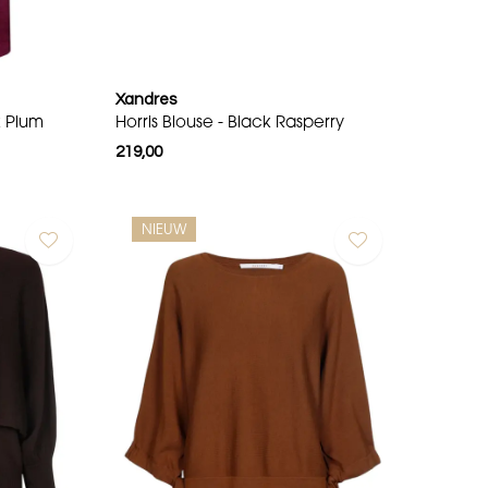
Xandres
k Plum
Horris Blouse - Black Rasperry
219,00
NIEUW