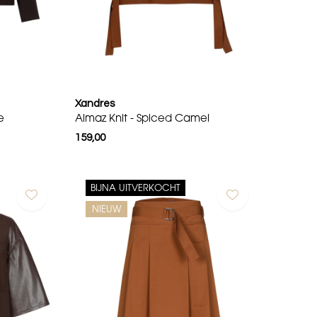
Xandres
e
Almaz Knit - Spiced Camel
159,00
BIJNA UITVERKOCHT
NIEUW