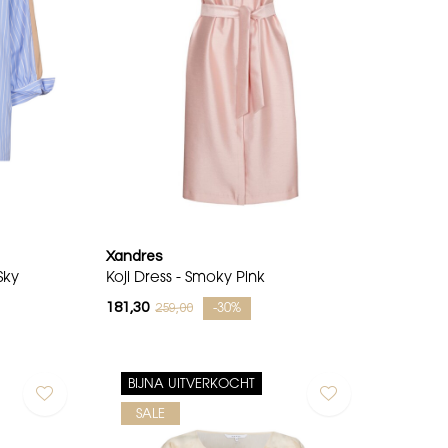
Xandres
Sky
Koji Dress - Smoky Pink
181,30
259,00
-30%
BIJNA UITVERKOCHT
SALE