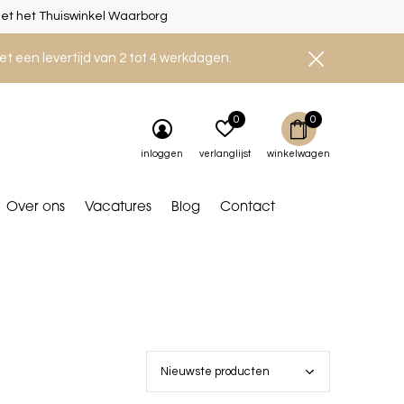
et het Thuiswinkel Waarborg
et een levertijd van 2 tot 4 werkdagen.
0
0
inloggen
verlanglijst
winkelwagen
Over ons
Vacatures
Blog
Contact