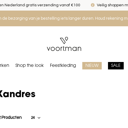
n Nederland gratis verzending vanaf €100
Veilig shoppen m
an de bezorging van je bestelling iets langer duren. Houd rekening m
rken
Shop the look
Feestkleding
NIEUW
SALE
Xandres
2 Producten