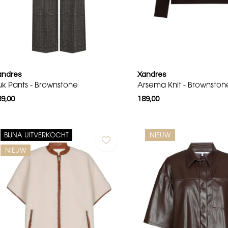
andres
Xandres
uk Pants - Brownstone
Arsema Knit - Brownston
89,00
189,00
BIJNA UITVERKOCHT
NIEUW
NIEUW