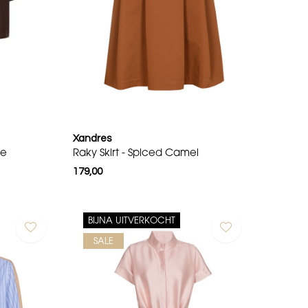
Xandres
ne
Raky Skirt - Spiced Camel
179,00
BIJNA UITVERKOCHT
SALE