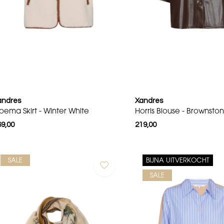
andres
Xandres
oema Skirt - Winter White
Horris Blouse - Brownsto
69,00
219,00
SALE
BIJNA UITVERKOCHT
SALE