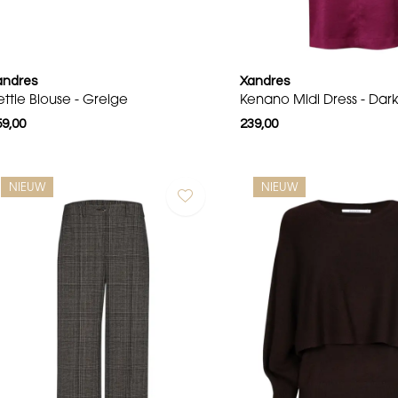
andres
Xandres
ettie Blouse - Greige
Kenano Midi Dress - Dar
59,00
239,00
NIEUW
NIEUW