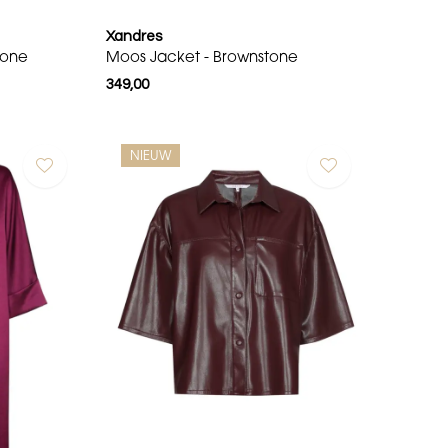
Xandres
tone
Moos Jacket - Brownstone
349,00
NIEUW