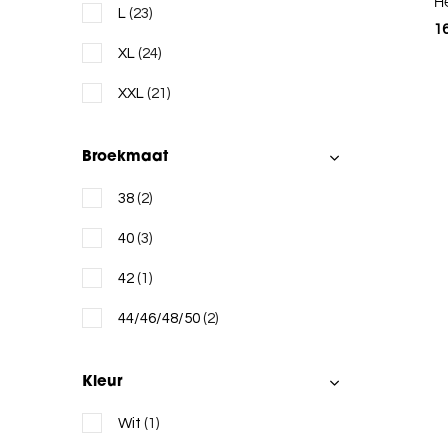
H
L
(23)
1
XL
(24)
XXL
(21)
Broekmaat
38
(2)
40
(3)
42
(1)
44/46/48/50
(2)
Kleur
Wit
(1)