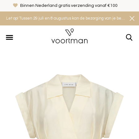
Binnen Nederland gratis verzending vanaf €100
Let op! Tussen 29 juli en 8 augustus kan de bezorging van je bestelling iets langer duren. Houd rekening met een levertijd van 2 tot 4 werkdagen.