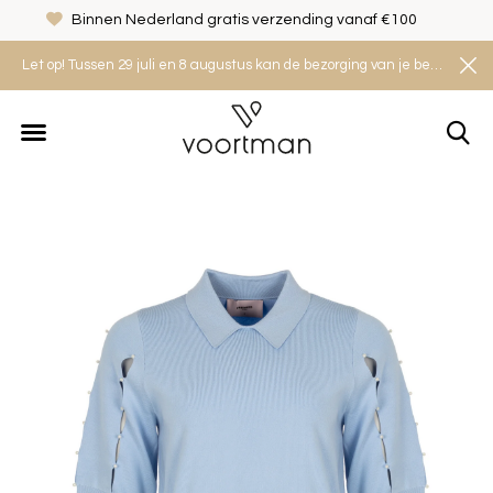
Binnen Nederland gratis verzending vanaf €100
Let op! Tussen 29 juli en 8 augustus kan de bezorging van je bestelling iets langer duren. Houd rekening met een levertijd van 2 tot 4 werkdagen.