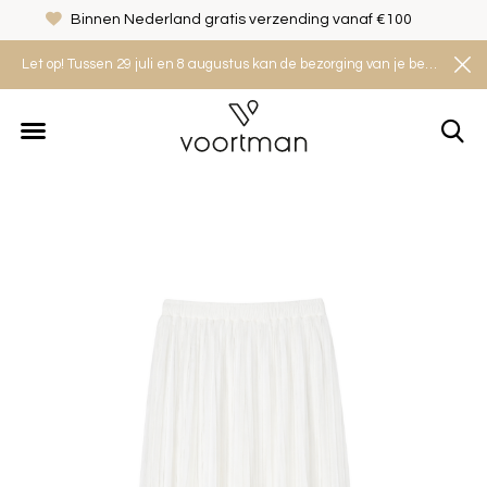
Binnen Nederland gratis verzending vanaf €100
Let op! Tussen 29 juli en 8 augustus kan de bezorging van je bestelling iets langer duren. Houd rekening met een levertijd van 2 tot 4 werkdagen.