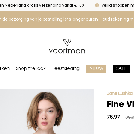
n Nederland gratis verzending vanaf €100
Veilig shoppen m
an de bezorging van je bestelling iets langer duren. Houd rekening m
rken
Shop the look
Feestkleding
NIEUW
SALE
Jane Lushka
Fine V
76,97
109,