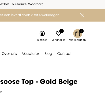
et het Thuiswinkel Waarborg
et een levertijd van 2 tot 4 werkdagen.
0
0
inloggen
verlanglijst
winkelwagen
Over ons
Vacatures
Blog
Contact
iscose Top - Gold Beige
95