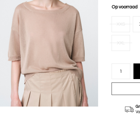
Op voorraad
XXS
XXL
Gr
Va