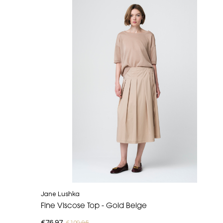
Jane Lushka
Fine Viscose Top - Gold Beige
€76,97