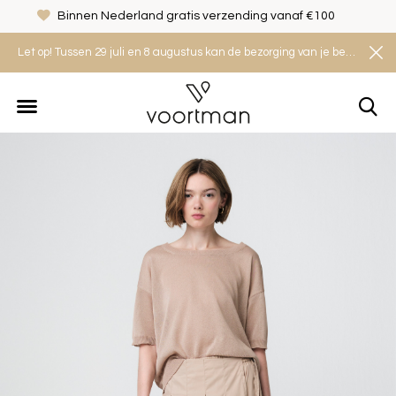
Binnen Nederland gratis verzending vanaf €100
Let op! Tussen 29 juli en 8 augustus kan de bezorging van je bestelling iets langer duren. Houd rekening met een levertijd van 2 tot 4 werkdagen.