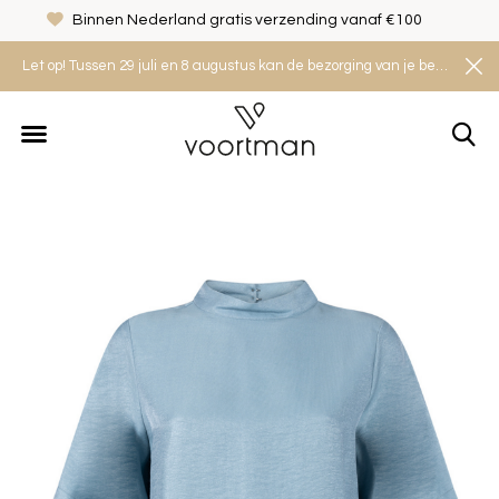
Binnen Nederland gratis verzending vanaf €100
Let op! Tussen 29 juli en 8 augustus kan de bezorging van je bestelling iets langer duren. Houd rekening met een levertijd van 2 tot 4 werkdagen.