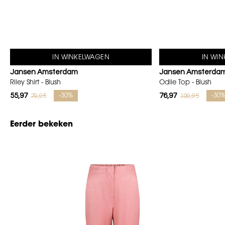
IN WINKELWAGEN
IN WI
Jansen Amsterdam
Jansen Amsterda
Riley Shirt - Blush
Odile Top - Blush
55,97
76,97
79,95
109,95
-30%
-30
Eerder bekeken