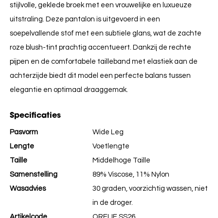
stijlvolle, geklede broek met een vrouwelijke en luxueuze
uitstraling. Deze pantalon is uitgevoerd in een
soepelvallende stof met een subtiele glans, wat de zachte
roze blush-tint prachtig accentueert. Dankzij de rechte
pijpen en de comfortabele tailleband met elastiek aan de
achterzijde biedt dit model een perfecte balans tussen
elegantie en optimaal draaggemak.
Specificaties
Pasvorm
Wide Leg
Lengte
Voetlengte
Taille
Middelhoge Taille
Samenstelling
89% Viscose, 11% Nylon
Wasadvies
30 graden, voorzichtig wassen, niet
in de droger.
Artikelcode
ORELIE SS26