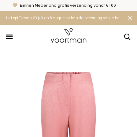
Binnen Nederland gratis verzending vanaf €100
Let op! Tussen 29 juli en 8 augustus kan de bezorging van je bestelling iets langer duren. Houd rekening met een levertijd van 2 tot 4 werkdagen.