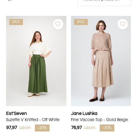
SALE
SALE
Est'Seven
Jane Lushka
Suzette V Knitted - Off White
Fine Viscose Top - Gold Beige
97,97
76,97
139,95
109,95
-30%
-30%