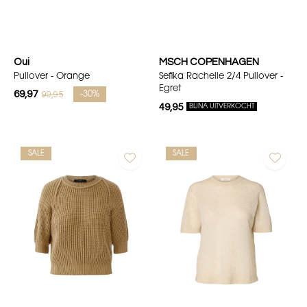
Oui
MSCH COPENHAGEN
Pullover - Orange
Sefika Rachelle 2/4 Pullover -
Egret
69,97
99,95
-30%
49,95
BIJNA UITVERKOCHT
SALE
SALE