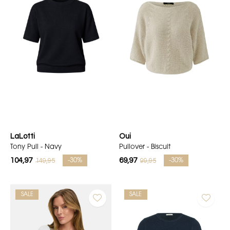
LaLotti
Oui
Tony Pull - Navy
Pullover - Biscuit
104,97
69,97
149,95
99,95
-30%
-30%
SALE
SALE