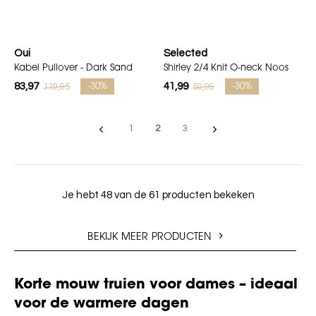
Oui
Selected
Kabel Pullover - Dark Sand
Shirley 2/4 Knit O-neck Noos
83,97
41,99
119,95
59,99
-30%
-30%
1
2
3
Je hebt 48 van de 61 producten bekeken
BEKIJK MEER PRODUCTEN
Korte mouw truien voor dames – ideaal
voor de warmere dagen