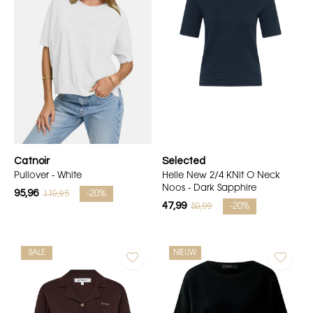
Catnoir
Selected
Pullover - White
Helle New 2/4 KNit O Neck
Noos - Dark Sapphire
95,96
119,95
-20%
47,99
59,99
-20%
SALE
NIEUW