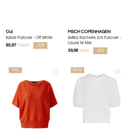
Oui
MSCH COPENHAGEN
Kabel Pullover - Off White
Sefika Rachelle 2/4 Pullover -
Laurel W Mel
83,97
119,95
-30%
39,96
49,95
-20%
SALE
NIEUW