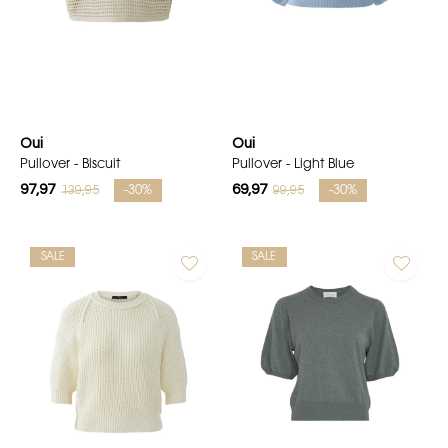
Oui
Oui
Pullover - Biscuit
Pullover - Light Blue
97,97
69,97
139,95
99,95
-30%
-30%
SALE
SALE