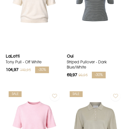
LaLotti
Oui
Tony Pull - Off White
Striped Pullover - Dark
Blue/White
104,97
149,95
-30%
69,97
99,95
-30%
SALE
SALE