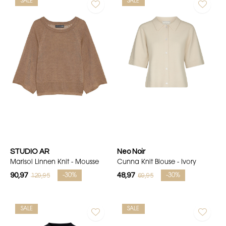
SALE
SALE
STUDIO AR
Neo Noir
Marisol Linnen Knit - Mousse
Cunna Knit Blouse - Ivory
90,97
48,97
129,95
69,95
-30%
-30%
SALE
SALE