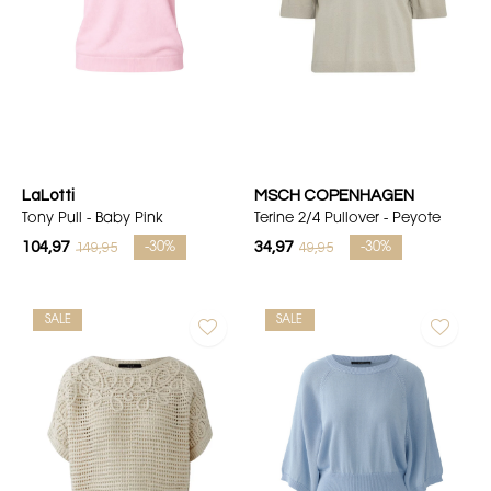
LaLotti
MSCH COPENHAGEN
Tony Pull - Baby Pink
Terine 2/4 Pullover - Peyote
104,97
34,97
149,95
49,95
-30%
-30%
SALE
SALE