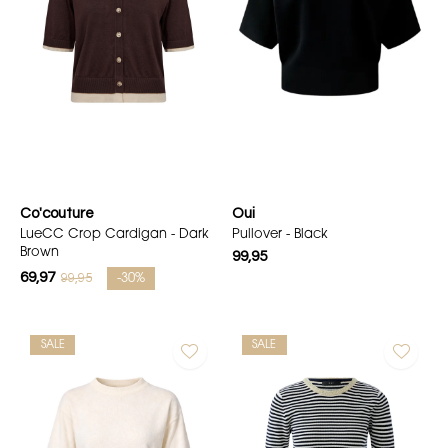
Co'couture
Oui
LueCC Crop Cardigan - Dark
Pullover - Black
Brown
99,95
69,97
99,95
-30%
SALE
SALE