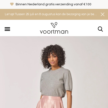
Binnen Nederland gratis verzending vanaf €100
Let op! Tussen 29 juli en 8 augustus kan de bezorging van je bestelling iets langer duren. Houd rekening met een levertijd van 2 tot 4 werkdagen.