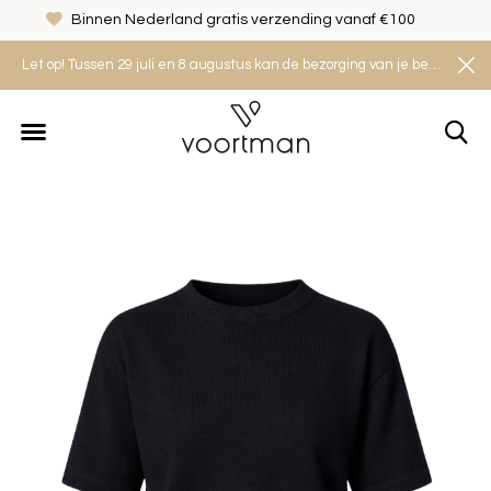
Binnen Nederland gratis verzending vanaf €100
Let op! Tussen 29 juli en 8 augustus kan de bezorging van je bestelling iets langer duren. Houd rekening met een levertijd van 2 tot 4 werkdagen.