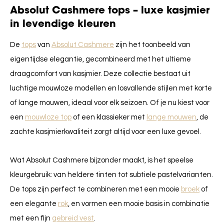
Absolut Cashmere tops – luxe kasjmier
in levendige kleuren
De
tops
van
Absolut Cashmere
zijn het toonbeeld van
eigentijdse elegantie, gecombineerd met het ultieme
draagcomfort van kasjmier. Deze collectie bestaat uit
luchtige mouwloze modellen en losvallende stijlen met korte
of lange mouwen, ideaal voor elk seizoen. Of je nu kiest voor
een
mouwloze top
of een klassieker met
lange mouwen
, de
zachte kasjmierkwaliteit zorgt altijd voor een luxe gevoel.
Wat Absolut Cashmere bijzonder maakt, is het speelse
kleurgebruik: van heldere tinten tot subtiele pastelvarianten.
De tops zijn perfect te combineren met een mooie
broek
of
een elegante
rok
, en vormen een mooie basis in combinatie
met een fijn
gebreid vest
.