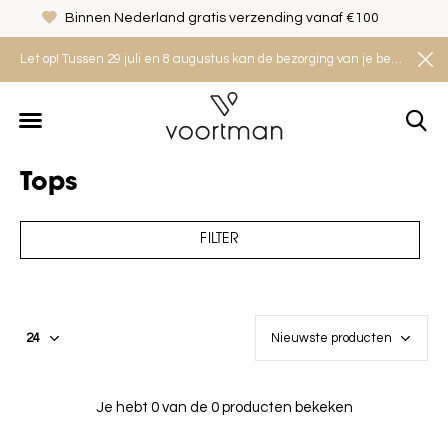
Binnen Nederland gratis verzending vanaf €100
Let op! Tussen 29 juli en 8 augustus kan de bezorging van je bestelling iets langer duren. Houd rekening met een levertijd van 2 tot 4 werkdagen.
Tops
FILTER
Je hebt 0 van de 0 producten bekeken