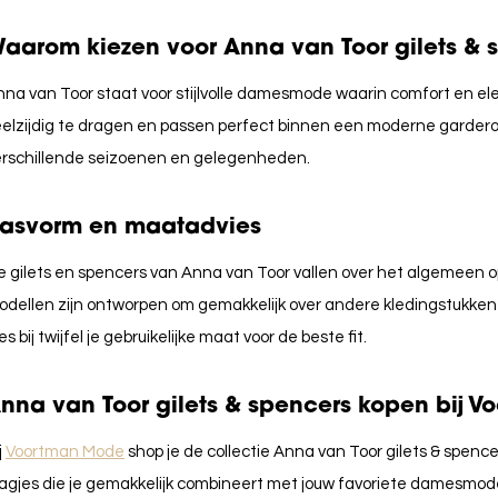
aarom kiezen voor Anna van Toor gilets & 
na van Toor staat voor stijlvolle damesmode waarin comfort en el
elzijdig te dragen en passen perfect binnen een moderne garderobe
erschillende seizoenen en gelegenheden.
asvorm en maatadvies
e gilets en spencers van
Anna van Toor
vallen over het algemeen 
odellen zijn ontworpen om gemakkelijk over andere kledingstukken
es bij twijfel je gebruikelijke maat voor de beste fit.
nna van Toor gilets & spencers kopen bij 
j
Voortman Mode
shop je de collectie
Anna van Toor
gilets & spence
aagjes die je gemakkelijk combineert met jouw favoriete damesmo