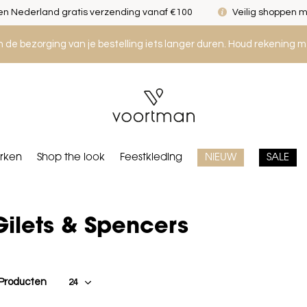
n Nederland gratis verzending vanaf €100
Veilig shoppen m
an de bezorging van je bestelling iets langer duren. Houd rekening m
rken
Shop the look
Feestkleding
NIEUW
SALE
Gilets & Spencers
 Producten