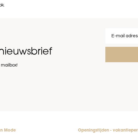
ok.
nieuwsbrief
 mailbox!
an Mode
Openingstijden - vakantiepe