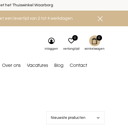
et het Thuiswinkel Waarborg
et een levertijd van 2 tot 4 werkdagen.
0
0
inloggen
verlanglijst
winkelwagen
Over ons
Vacatures
Blog
Contact