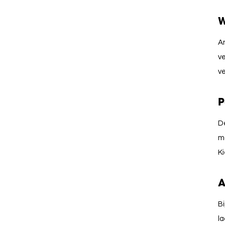
W
An
ve
v
P
D
m
Ki
A
Bi
l