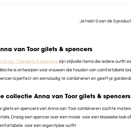
Je hebt 0 van de 0 produ
nna van Toor gilets & spencers
nna van Toor
gilets & spencers
zijn stijlvolle items die iedere outfi
llectie is ontworpen voor vrouwen die houden van comfortabele laag
encer is perfect om eenvoudig te combineren en geeft je garderobe
e collectie Anna van Toor gilets & spencers
e gilets en spencers van
Anna van Toor
combineren zachte materia
etails. Draag een spencer over een mooie
voor een klassieke look o
omfortabele
voor een eigentijdse outfit.