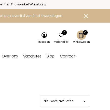
et het Thuiswinkel Waarborg
et een levertijd van 2 tot 4 werkdagen.
0
0
inloggen
verlanglijst
winkelwagen
Over ons
Vacatures
Blog
Contact