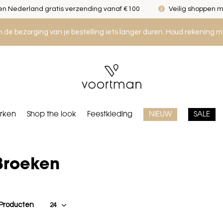
n Nederland gratis verzending vanaf €100
Veilig shoppen m
an de bezorging van je bestelling iets langer duren. Houd rekening m
rken
Shop the look
Feestkleding
NIEUW
SALE
Broeken
 Producten