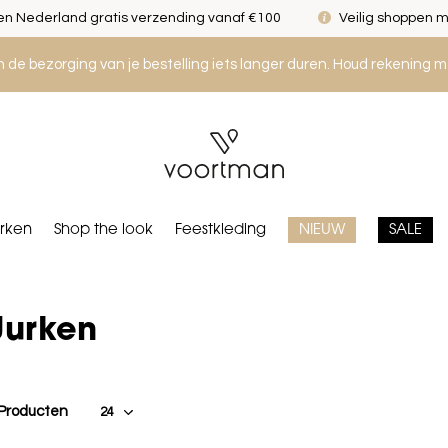
n Nederland gratis verzending vanaf €100
Veilig shoppen m
an de bezorging van je bestelling iets langer duren. Houd rekening m
rken
Shop the look
Feestkleding
NIEUW
SALE
Jurken
 Producten