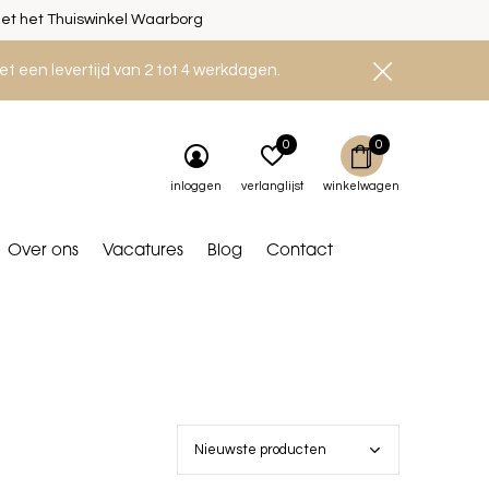
et het Thuiswinkel Waarborg
et een levertijd van 2 tot 4 werkdagen.
0
0
inloggen
verlanglijst
winkelwagen
Over ons
Vacatures
Blog
Contact