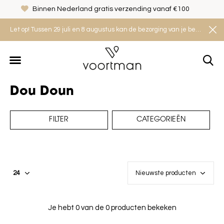
Binnen Nederland gratis verzending vanaf €100
Let op! Tussen 29 juli en 8 augustus kan de bezorging van je bestelling iets langer duren. Houd rekening met een levertijd van 2 tot 4 werkdagen.
Dou Doun
FILTER
CATEGORIEËN
Je hebt 0 van de 0 producten bekeken